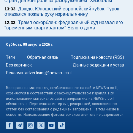
стран для контроля за разоружением "Хизбаллы"
Дзюдо. Юношеский европейский кубок. Турок
13:33
отказался пожать руку израильтянину
Трамп оскорблен: федеральный суд назвал его
12:33
"временным квартирантом" Белого дома
Суббота, 08 августа 2026 г.
Теги
Обратная связь
Подписка на новости (RSS)
Без картинок
Данные редакции и устав
Реклама:
advertising@newsru.co.il
Все права на материалы, опубликованные на сайте NEWSru.co.il ,
охраняются в соответствии с законодательством Израиля. При
использовании материалов сайта гиперссылка на NEWSru.co.il
обязательна. Перепечатка интервью, репортажей, эксклюзивных
статей без согласования с редакцией запрещена – в том числе в
соцсетях. Использование фотоматериалов агентств не разрешается.