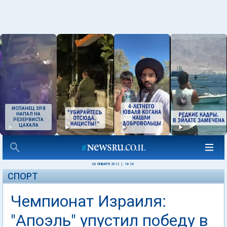
ИСПАНЕЦ ЗРЯ
НАПАЛ НА
РЕЗЕРВИСТА
ЦАХАЛА
08 ЯНВАРЯ 2012
|
14:14
СПОРТ
Чемпионат Израиля:
"Апоэль" упустил победу в