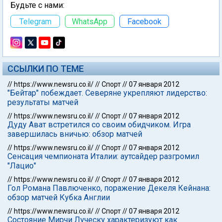
Будьте с нами:
Telegram
WhatsApp
Facebook
ССЫЛКИ ПО ТЕМЕ
//
https://www.newsru.co.il/
//
Спорт
//
07 января 2012
"Бейтар" побеждает. Северяне укрепляют лидерство:
результаты матчей
//
https://www.newsru.co.il/
//
Спорт
//
07 января 2012
Дуду Ават встретился со своим обидчиком. Игра
завершилась вничью: обзор матчей
//
https://www.newsru.co.il/
//
Спорт
//
07 января 2012
Сенсация чемпионата Италии: аутсайдер разгромил
"Лацио"
//
https://www.newsru.co.il/
//
Спорт
//
07 января 2012
Гол Романа Павлюченко, поражение Декеля Кейнана:
обзор матчей Кубка Англии
//
https://www.newsru.co.il/
//
Спорт
//
07 января 2012
Состояние Мирчи Луческу характеризуют как