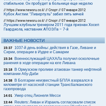
стабильное. Он пробудет в больнице еще неделю
//
https://www.newsru.co.il/
//
Спорт
//
07 января 2012
Кубок Англии: "Ливерпуль" забил пять мячей
//
https://www.newsru.co.il/
//
Спорт
//
07 января 2012
Лучшим клубным тренером 2011 года признан Хосеп
Гвардиола, наставник АПОЭЛа – 7-й
ВАЖНЫЕ НОВОСТИ
1037-й день войны: действия в Газе, Ливане и
15:37
Сирии, операции в Иудее и Самарии
Военнослужащий ЦАХАЛа получил осколочные
15:34
ранения в ходе операции на юге Ливана
В Ормузском проливе атакован танкер нефтяной
15:18
компании Абу-Даби
В Болгарии неизвестный БПЛА взорвался в
14:38
километре от насосной станции Трансбалканского
газопровода
Умер отец Лионеля Месси
14:01
Reuters: Ливан и Израиль согласовали список
13:44