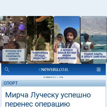
ИСПАНЕЦ ЗРЯ
НАПАЛ НА
РЕЗЕРВИСТА
ЦАХАЛА
08 ЯНВАРЯ 2012
|
15:56
СПОРТ
Мирча Луческу успешно
перенес операцию