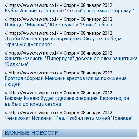
//
https://www.newsru.co.il/
//
Спорт
//
08 января 2012
Кубок Англии: в Лондоне "Челси" разгромил "Портсмут"
//
https://www.newsru.co.il/
//
Спорт
//
08 января 2012
Победы "Милана", "Ювентуса" и "Ромы": обзор
//
https://www.newsru.co.il/
//
Спорт
//
08 января 2012
Дерби Манчестера: возвращение Скоулза, победа
"красных дьяволов"
//
https://www.newsru.co.il/
//
Спорт
//
08 января 2012
Фанаты-расисты "Ливерпуля" довели до слез защитника
"Олдхэма"
//
https://www.newsru.co.il/
//
Спорт
//
08 января 2012
Вратаря сборной Мексики арестовали за похищения
людей
//
https://www.newsru.co.il/
//
Спорт
//
08 января 2012
Бираму Киялю будет сделана операция. Вероятно, он
выбыл до конца сезона
//
https://www.newsru.co.il/
//
Спорт
//
08 января 2012
Чемпионат Испании: "Реал" забил пять мячей "Гранаде"
ВАЖНЫЕ НОВОСТИ