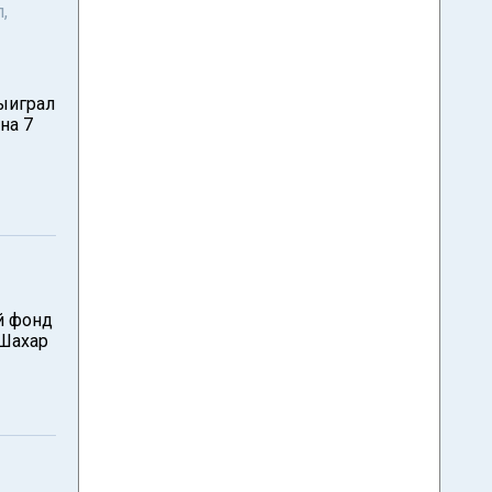
,
выиграл
на 7
ой фонд
 Шахар