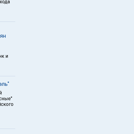
хода
иян
нк и
эль"
й
сные"
йского