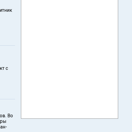
итник
кт с
ов. Во
рры
ан-