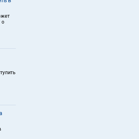
ть в
ожет
 о
тупить
а
в