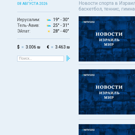
Новости спорта в Израил
08 АВГУСТА 2026
баскетбол, теннис, гимн
Иерусалим:
19° -
30°
Тель-Авив:
25° -
31°
Эйлат:
28° -
40°
$
3.006 ₪
€
3.463 ₪