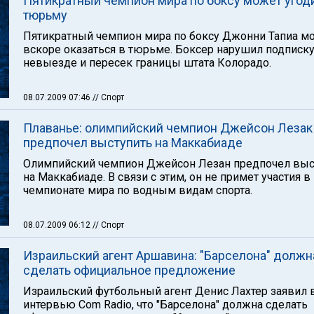
Пятикратный чемпион мира по боксу может угоди
тюрьму
Пятикратный чемпион мира по боксу Джонни Тапиа м
вскоре оказаться в тюрьме. Боксер нарушил подписку
невыезде и пересек границы штата Колорадо.
08.07.2009 07:46
// Спорт
Плаванье: олимпийский чемпион Джейсон Лезак
предпочел выступить на Маккабиаде
Олимпийский чемпион Джейсон Лезан предпочел выс
на Маккабиаде. В связи с этим, он не примет участия в
чемпионате мира по водным видам спорта.
08.07.2009 06:12
// Спорт
Израильский агент Аршавина: "Барселона" должн
сделать официальное предложение
Израильский футбольный агент Денис Лахтер заявил 
интервью Com Radio, что "Барселона" должна сделать