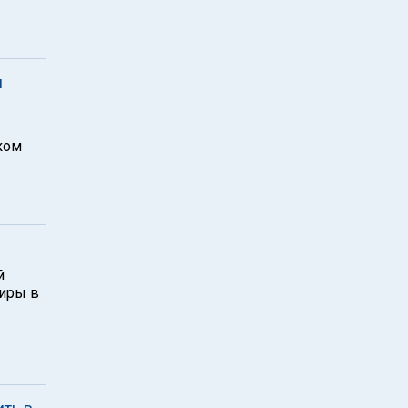
л
ком
й
тиры в