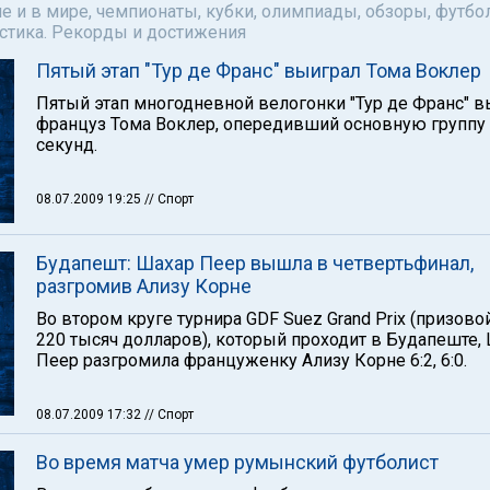
е и в мире, чемпионаты, кубки, олимпиады, обзоры, футбол
астика. Рекорды и достижения
Пятый этап "Тур де Франс" выиграл Тома Воклер
Пятый этап многодневной велогонки "Тур де Франс" 
француз Тома Воклер, опередивший основную группу 
секунд.
08.07.2009 19:25
// Спорт
Будапешт: Шахар Пеер вышла в четвертьфинал,
разгромив Ализу Корне
Во втором круге турнира GDF Suez Grand Prix (призов
220 тысяч долларов), который проходит в Будапеште,
Пеер разгромила француженку Ализу Корне 6:2, 6:0.
08.07.2009 17:32
// Спорт
Во время матча умер румынский футболист