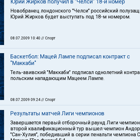
Юрий Жирков получил в "Челси" 18-й номер
Новобранец лондонского "Челси" российский полузащ
Юрий Жирков будет выступать под 18-м номером.
08.07.2009 10:40
// Спорт
Баскетбол: Мацей Лампе подписал контракт с
"Маккаби"
Тель-авивский "Маккаби" подписал однолетний контра
польским нападающим Мацеем Лампе.
08.07.2009 09:24
// Спорт
Результаты матчей Лиги чемпионов
Завершается первый отборочный раунд Лиги чемпион
второй квалификационный тур вышел чемпион Андо
"Сан-Хулия", победивший в серии пенальти чемпиона С