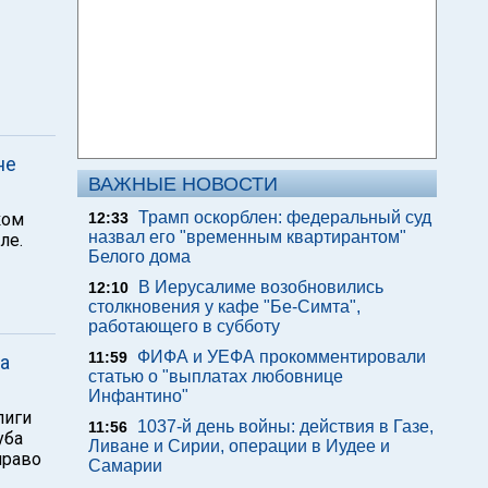
не
ВАЖНЫЕ НОВОСТИ
Трамп оскорблен: федеральный суд
ком
12:33
назвал его "временным квартирантом"
ле.
Белого дома
В Иерусалиме возобновились
12:10
столкновения у кафе "Бе-Симта",
работающего в субботу
ФИФА и УЕФА прокомментировали
11:59
а
статью о "выплатах любовнице
Инфантино"
лиги
1037-й день войны: действия в Газе,
11:56
уба
Ливане и Сирии, операции в Иудее и
право
Самарии