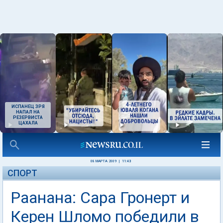
ИСПАНЕЦ ЗРЯ
НАПАЛ НА
РЕЗЕРВИСТА
ЦАХАЛА
08 МАРТА 2009
|
11:43
СПОРТ
Раанана: Сара Гронерт и
Керен Шломо победили в