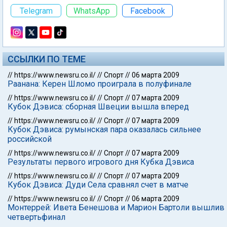
Telegram
WhatsApp
Facebook
ССЫЛКИ ПО ТЕМЕ
//
https://www.newsru.co.il/
//
Спорт
//
06 марта 2009
Раанана: Керен Шломо проиграла в полуфинале
//
https://www.newsru.co.il/
//
Спорт
//
07 марта 2009
Кубок Дэвиса: сборная Швеции вышла вперед
//
https://www.newsru.co.il/
//
Спорт
//
07 марта 2009
Кубок Дэвиса: румынская пара оказалась сильнее
российской
//
https://www.newsru.co.il/
//
Спорт
//
07 марта 2009
Результаты первого игрового дня Кубка Дэвиса
//
https://www.newsru.co.il/
//
Спорт
//
07 марта 2009
Кубок Дэвиса: Дуди Села сравнял счет в матче
//
https://www.newsru.co.il/
//
Спорт
//
06 марта 2009
Монтеррей: Ивета Бенешова и Марион Бартоли вышлив
четвертьфинал