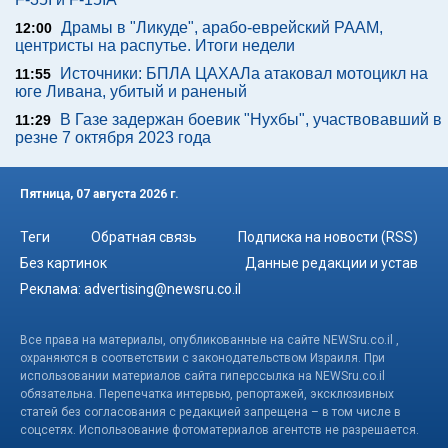
Драмы в "Ликуде", арабо-еврейский РААМ,
12:00
центристы на распутье. Итоги недели
Источники: БПЛА ЦАХАЛа атаковал мотоцикл на
11:55
юге Ливана, убитый и раненый
В Газе задержан боевик "Нухбы", участвовавший в
11:29
резне 7 октября 2023 года
Пятница, 07 августа 2026 г.
Теги
Обратная связь
Подписка на новости (RSS)
Без картинок
Данные редакции и устав
Реклама:
advertising@newsru.co.il
Все права на материалы, опубликованные на сайте NEWSru.co.il ,
охраняются в соответствии с законодательством Израиля. При
использовании материалов сайта гиперссылка на NEWSru.co.il
обязательна. Перепечатка интервью, репортажей, эксклюзивных
статей без согласования с редакцией запрещена – в том числе в
соцсетях. Использование фотоматериалов агентств не разрешается.