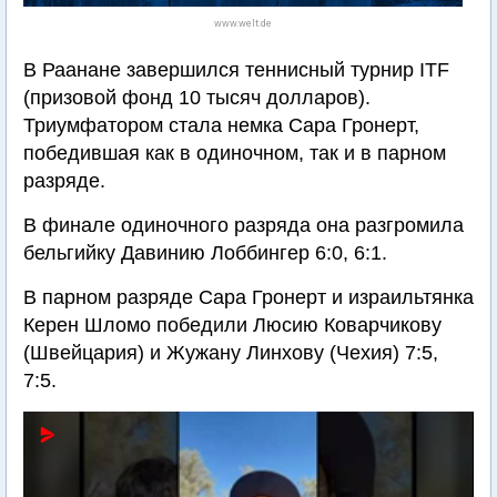
www.welt.de
В Раанане завершился теннисный турнир ITF
(призовой фонд 10 тысяч долларов).
Триумфатором стала немка Сара Гронерт,
победившая как в одиночном, так и в парном
разряде.
В финале одиночного разряда она разгромила
бельгийку Давинию Лоббингер 6:0, 6:1.
В парном разряде Сара Гронерт и израильтянка
Керен Шломо победили Люсию Коварчикову
(Швейцария) и Жужану Линхову (Чехия) 7:5,
7:5.