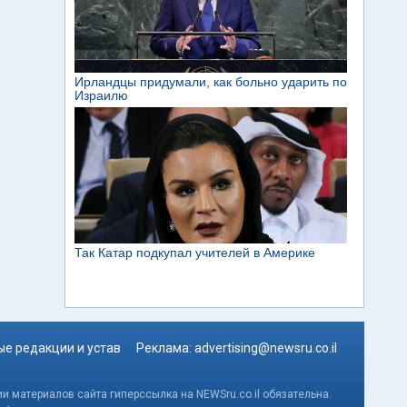
е редакции и устав
Реклама:
advertising@newsru.co.il
и материалов сайта гиперссылка на NEWSru.co.il обязательна.