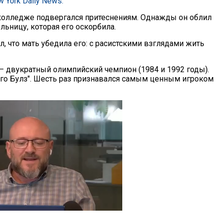
 York Daily News.
в колледже подвергался притеснениям. Однажды он облил
льницу, которая его оскорбила.
, что мать убедила его: с расистскими взглядами жить
 двукратный олимпийский чемпион (1984 и 1992 годы).
го Булз". Шесть раз признавался самым ценным игроком