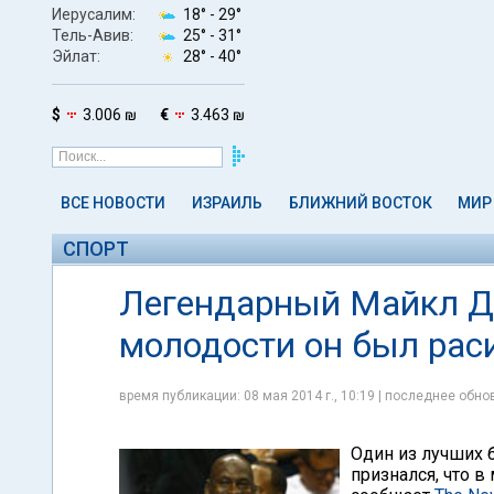
Иерусалим:
18° -
29°
Тель-Авив:
25° -
31°
Эйлат:
28° -
40°
$
3.006 ₪
€
3.463 ₪
ВСЕ НОВОСТИ
ИЗРАИЛЬ
БЛИЖНИЙ ВОСТОК
МИР
СПОРТ
Легендарный Майкл Д
молодости он был рас
время публикации: 08 мая 2014 г., 10:19 | последнее обнов
Один из лучших 
признался, что в