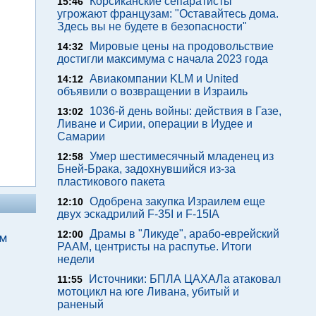
Корсиканские сепаратисты
15:46
угрожают французам: "Оставайтесь дома.
Здесь вы не будете в безопасности"
Мировые цены на продовольствие
14:32
достигли максимума с начала 2023 года
Авиакомпании KLM и United
14:12
объявили о возвращении в Израиль
1036-й день войны: действия в Газе,
13:02
Ливане и Сирии, операции в Иудее и
Самарии
Умер шестимесячный младенец из
12:58
Бней-Брака, задохнувшийся из-за
пластикового пакета
Одобрена закупка Израилем еще
12:10
двух эскадрилий F-35I и F-15IA
Драмы в "Ликуде", арабо-еврейский
12:00
зм
РААМ, центристы на распутье. Итоги
недели
Источники: БПЛА ЦАХАЛа атаковал
11:55
мотоцикл на юге Ливана, убитый и
раненый