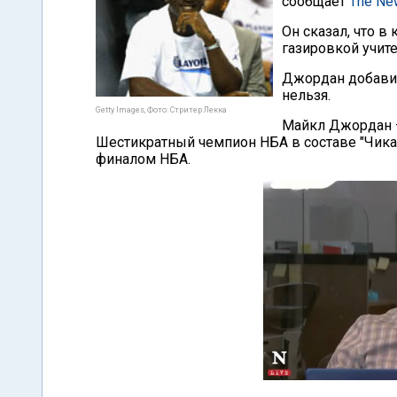
сообщает
The New
Он сказал, что 
газировкой учите
Джордан добавил
нельзя.
Getty Images, Фото: Стритер Лекка
Майкл Джордан –
Шестикратный чемпион НБА в составе "Чика
финалом НБА.