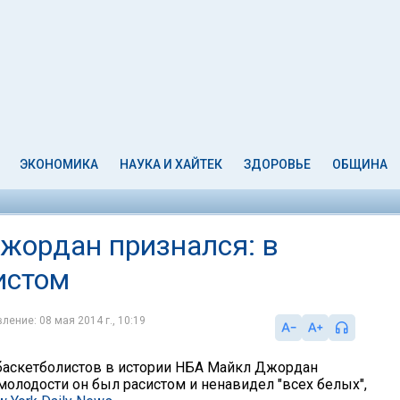
ЭКОНОМИКА
НАУКА И ХАЙТЕК
ЗДОРОВЬЕ
ОБЩИНА
жордан признался: в
истом
ление: 08 мая 2014 г., 10:19
баскетболистов в истории НБА Майкл Джордан
 молодости он был расистом и ненавидел "всех белых",