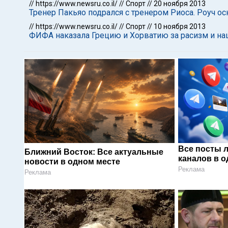
//
https://www.newsru.co.il/
//
Спорт
//
20 ноября 2013
Тренер Пакьяо подрался с тренером Риоса. Роуч о
//
https://www.newsru.co.il/
//
Спорт
//
10 ноября 2013
ФИФА наказала Грецию и Хорватию за расизм и на
Все посты 
Ближний Восток: Все актуальные
каналов в о
новости в одном месте
Реклама
Реклама