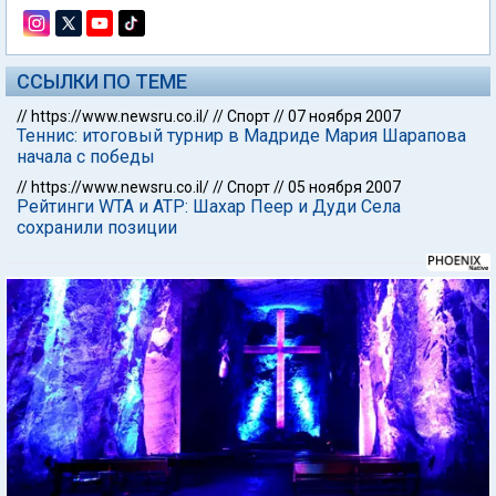
ССЫЛКИ ПО ТЕМЕ
//
https://www.newsru.co.il/
//
Спорт
//
07 ноября 2007
Теннис: итоговый турнир в Мадриде Мария Шарапова
начала с победы
//
https://www.newsru.co.il/
//
Спорт
//
05 ноября 2007
Рейтинги WTA и АТР: Шахар Пеер и Дуди Села
сохранили позиции