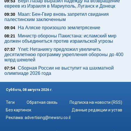
Берл Лазар выразил надежду на возвращение
09:53
евреев из Израиля в Мариуполь, Луганск и Донецк
Maan: Бен-Гвир вновь запретил свидания
09:30
палестинским заключенным
На Аляске произошло землетрясение
09:04
Министр обороны Пакистана: исламский мир
08:21
должен объединиться против израильской угрозы
Ynet: Нетаниягу предложил увеличить
07:57
десятилетнюю программу укрепления обороны до 400
млрд шекелей
Сборная России не выступит на шахматной
07:54
олимпиаде 2026 года
Суббота, 08 августа 2026 г.
Теги
Обратная связь
Подписка на новости (RSS)
Без картинок
Данные редакции и устав
Реклама:
advertising@newsru.co.il