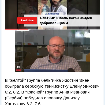
4-летний Юваль Коган найден
Read More
добровольцами
В "желтой" группе бельгийка Жюстин Энен
обыграла сербскую теннисистку Елену Янкович
6:2, 6:2. В "красной" группе Анна Иванович
(Сербия) победила словачку Даниэлу
Хантухову 6:2, 7:6.