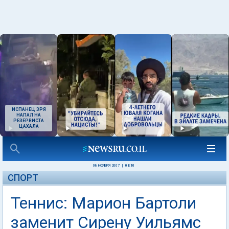
ИСПАНЕЦ ЗРЯ
НАПАЛ НА
РЕЗЕРВИСТА
ЦАХАЛА
08 НОЯБРЯ 2007
|
08:10
СПОРТ
Теннис: Марион Бартоли
заменит Сирену Уильямс