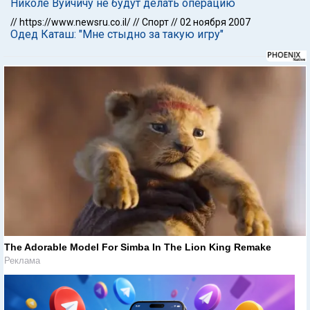
Николе Вуйчичу не будут делать операцию
//
https://www.newsru.co.il/
//
Спорт
//
02 ноября 2007
Одед Каташ: "Мне стыдно за такую игру"
The Adorable Model For Simba In The Lion King Remake
Реклама