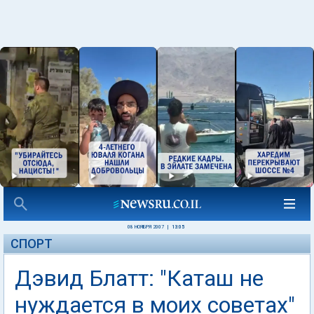
08 НОЯБРЯ 2007
|
13:05
СПОРТ
Дэвид Блатт: "Каташ не
нуждается в моих советах"