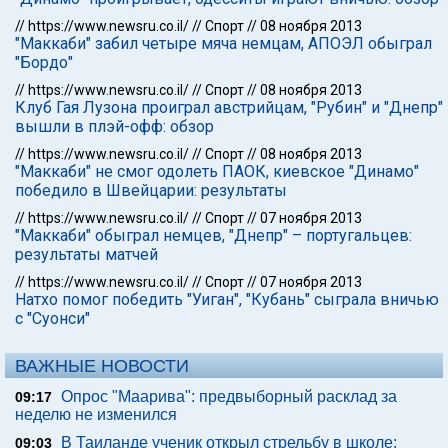
//
https://www.newsru.co.il/
//
Спорт
//
08 ноября 2013
"Маккаби" забил четыре мяча немцам, АПОЭЛ обыграл
"Бордо"
//
https://www.newsru.co.il/
//
Спорт
//
08 ноября 2013
Клуб Гая Лузона проиграл австрийцам, "Рубин" и "Днепр"
вышли в плэй-офф: обзор
//
https://www.newsru.co.il/
//
Спорт
//
08 ноября 2013
"Маккаби" не смог одолеть ПАОК, киевское "Динамо"
победило в Швейцарии: результаты
//
https://www.newsru.co.il/
//
Спорт
//
07 ноября 2013
"Маккаби" обыграл немцев, "Днепр" – португальцев:
результаты матчей
//
https://www.newsru.co.il/
//
Спорт
//
07 ноября 2013
Натхо помог победить "Уиган", "Кубань" сыграла вничью
с "Суонси"
ВАЖНЫЕ НОВОСТИ
Опрос "Mаарива": предвыборный расклад за
09:17
неделю не изменился
В Таиланде ученик открыл стрельбу в школе:
09:03