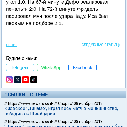
угол 1:0. На 67-й минуте Дефо реализовал
пенальти 2:0. На 72-й минуте Фридель
парировал мяч после удара Каду. Иса был
первым на подборе 2:1.
СЛЕДУЮЩАЯ СТАТЬЯ
СПОРТ
Будьте с нами:
Telegram
WhatsApp
Facebook
ССЫЛКИ ПО ТЕМЕ
//
https://www.newsru.co.il/
//
Спорт
//
08 ноября 2013
Киевское "Динамо", играя весь матч в меньшинстве,
победило в Швейцарии
//
https://www.newsru.co.il/
//
Спорт
//
08 ноября 2013
"Динамо" проигрывает, одесситы играют вничью: обзор