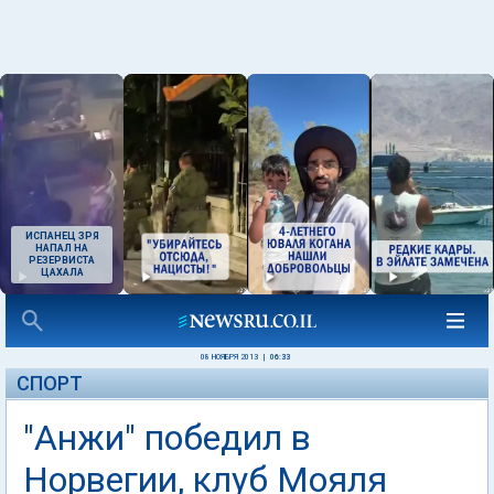
ИСПАНЕЦ ЗРЯ
НАПАЛ НА
РЕЗЕРВИСТА
ЦАХАЛА
08 НОЯБРЯ 2013
|
06:33
СПОРТ
"Анжи" победил в
Норвегии, клуб Мояля