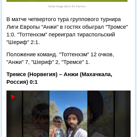
Getty Image Фото Ян Уолтон
В матче четвертого тура группового турнира
Лиги Европы "Анжи" в гостях обыграл "Тромсе"
1:0. "Тоттенхэм" переиграл тираспольский
"Шериф" 2:1.
Положение команд. "Тоттенхэм" 12 очков,
"Анжи" 7, "Шериф" 2, "Тремсе" 1.
Тремсе (Норвегия) – Анжи (Махачкала,
Россия) 0:1