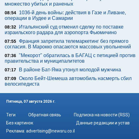
множество убитых и раненых
1036-й день войны: действия в Газе и Ливане,
08:54
операции в Иудее и Самарии
Итальянский суд отменил сделку по поставке
08:32
израильского радара для аэропорта Фьюмичино
Франция запретила телемаркетинг без прямого
07:55
согласия. В Марокко опасаются массовых увольнений
"Мекорот" обратилась в БАГАЦ с петицией против
07:36
правительства и муниципалитетов
В районе Бат-Яма утонул молодой мужчина
07:17
Около Бейт-Шемеша автомобиль насмерть сбил
07:09
велосипедиста
Пятница, 07 августа 2026 г.
Теги
Обратная связь
Подписка на новости (RSS)
Без картинок
Данные редакции и устав
Реклама:
advertising@newsru.co.il