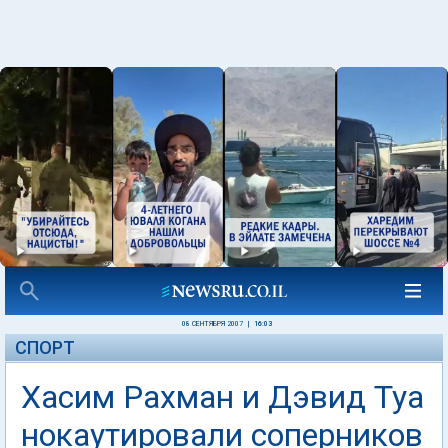
08 СЕНТЯБРЯ 2007
|
16:03
СПОРТ
Хасим Рахман и Дэвид Туа
нокаутировали соперников