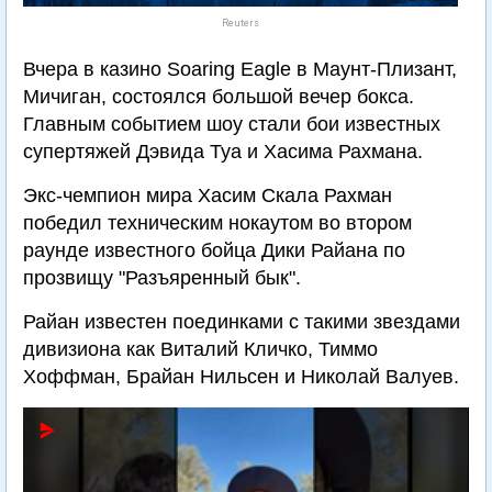
Reuters
Вчера в казино Soaring Eagle в Маунт-Плизант,
Мичиган, состоялся большой вечер бокса.
Главным событием шоу стали бои известных
супертяжей Дэвида Туа и Хасима Рахмана.
Экс-чемпион мира Хасим Скала Рахман
победил техническим нокаутом во втором
раунде известного бойца Дики Райана по
прозвищу "Разъяренный бык".
Райан известен поединками с такими звездами
дивизиона как Виталий Кличко, Тиммо
Хоффман, Брайан Нильсен и Николай Валуев.