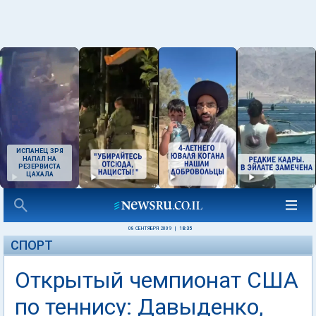
ИСПАНЕЦ ЗРЯ
НАПАЛ НА
РЕЗЕРВИСТА
ЦАХАЛА
08 СЕНТЯБРЯ 2009
|
18:35
СПОРТ
Открытый чемпионат США
по теннису: Давыденко,