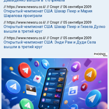
Давыденко вышли в 1/8 финала
//
https://www.newsru.co.il/
//
Спорт
//
06 сентября 2009
Открытый чемпионат США: Шахар Пеер и Мария
Шарапова проиграли
//
https://www.newsru.co.il/
//
Спорт
//
05 сентября 2009
Открытый чемпионат США: Шахар Пеер и Гизела Дулко
вышли в третий круг
//
https://www.newsru.co.il/
//
Спорт
//
05 сентября 2009
Открытый чемпионат США: Энди Рам и Дуди Села
вышли в третий круг