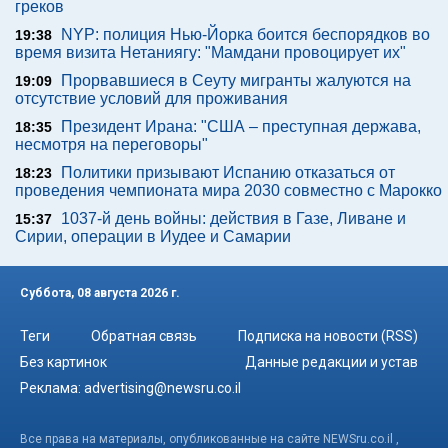
греков
NYP: полиция Нью-Йорка боится беспорядков во
19:38
время визита Нетаниягу: "Мамдани провоцирует их"
Прорвавшиеся в Сеуту мигранты жалуются на
19:09
отсутствие условий для проживания
Президент Ирана: "США – преступная держава,
18:35
несмотря на переговоры"
Политики призывают Испанию отказаться от
18:23
проведения чемпионата мира 2030 совместно с Марокко
1037-й день войны: действия в Газе, Ливане и
15:37
Сирии, операции в Иудее и Самарии
Суббота, 08 августа 2026 г.
Теги
Обратная связь
Подписка на новости (RSS)
Без картинок
Данные редакции и устав
Реклама:
advertising@newsru.co.il
Все права на материалы, опубликованные на сайте NEWSru.co.il ,