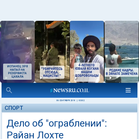
ИСПАНЕЦ ЗРЯ
НАПАЛ НА
РЕЗЕРВИСТА
ЦАХАЛА
08 СЕНТЯБРЯ 2016
|
03:02
СПОРТ
Дело об "ограблении":
Райан Лохте