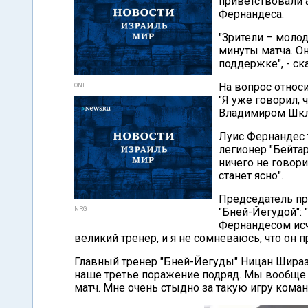
приветствовали 
Фернандеса.
"Зрители – моло
минуты матча. Он
поддержке", - ск
На вопрос относи
ONE
"Я уже говорил, 
Владимиром Шкл
Луис Фернандес 
легионер "Бейта
ничего не говори
станет ясно".
Председатель пр
NRG
"Бней-Йегудой":
Фернандесом исч
великий тренер, и я не сомневаюсь, что он п
Главный тренер "Бней-Йегуды" Ницан Шираз
наше третье поражение подряд. Мы вообще н
матч. Мне очень стыдно за такую игру коман