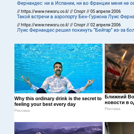
Фернандес: ни в Испании, ни во Франции меня не о
//
https://www.newsru.co.il/
//
Спорт
//
05 апреля 2006
Такой встречи в аэропорту Бен-Гуриона Луис Ферн
//
https://www.newsru.co.il/
//
Спорт
//
02 апреля 2006
Луис Фернандес решил покинуть "Бейтар" из-за б
Ближний Во
Why this ordinary drink is the secret to
новости в 
feeling your best every day
Реклама
Реклама