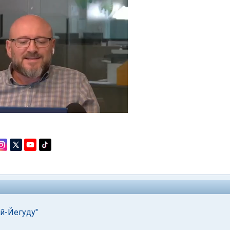
й-Йегуду"