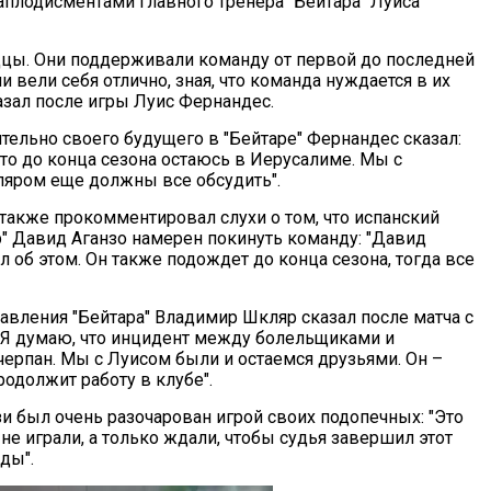
аплодисментами главного тренера "Бейтара" Луиса
дцы. Они поддерживали команду от первой до последней
и вели себя отлично, зная, что команда нуждается в их
азал после игры Луис Фернандес.
тельно своего будущего в "Бейтаре" Фернандес сказал:
что до конца сезона остаюсь в Иерусалиме. Мы с
яром еще должны все обсудить".
также прокомментировал слухи о том, что испанский
р" Давид Аганзо намерен покинуть команду: "Давид
л об этом. Он также подождет до конца сезона, тогда все
авления "Бейтара" Владимир Шкляр сказал после матча с
 "Я думаю, что инцидент между болельщиками и
ерпан. Мы с Луисом были и остаемся друзьями. Он –
родолжит работу в клубе".
и был очень разочарован игрой своих подопечных: "Это
е играли, а только ждали, чтобы судья завершил этот
ды".