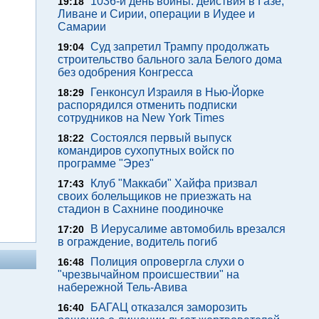
1036-й день войны: действия в Газе,
19:18
Ливане и Сирии, операции в Иудее и
Самарии
Суд запретил Трампу продолжать
19:04
строительство бального зала Белого дома
без одобрения Конгресса
Генконсул Израиля в Нью-Йорке
18:29
распорядился отменить подписки
сотрудников на New York Times
Состоялся первый выпуск
18:22
командиров сухопутных войск по
программе "Эрез"
Клуб "Маккаби" Хайфа призвал
17:43
своих болельщиков не приезжать на
стадион в Сахнине поодиночке
В Иерусалиме автомобиль врезался
17:20
в ограждение, водитель погиб
Полиция опровергла слухи о
16:48
"чрезвычайном происшествии" на
набережной Тель-Авива
БАГАЦ отказался заморозить
16:40