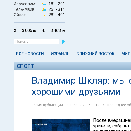
Иерусалим:
18° -
29°
Тель-Авив:
25° -
31°
Эйлат:
28° -
40°
$
3.006 ₪
€
3.463 ₪
ВСЕ НОВОСТИ
ИЗРАИЛЬ
БЛИЖНИЙ ВОСТОК
МИР
СПОРТ
Владимир Шкляр: мы с
хорошими друзьями
время публикации: 09 апреля 2006 г., 10:06 | последнее об
После вчерашней
зрители, собрав