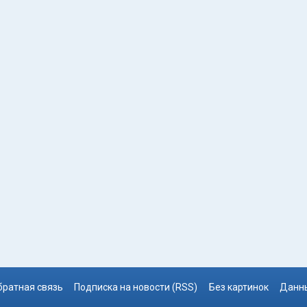
братная связь
Подписка на новости (RSS)
Без картинок
Данны