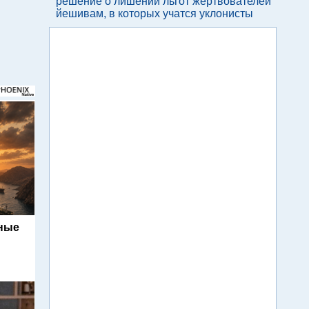
решение о лишении льгот жертвователей
йешивам, в которых учатся уклонисты
ьные