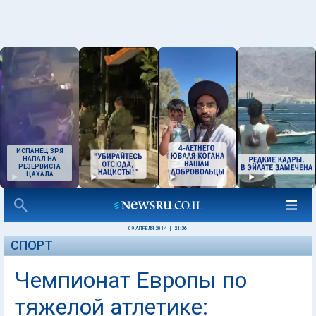
ИСПАНЕЦ ЗРЯ
НАПАЛ НА
РЕЗЕРВИСТА
ЦАХАЛА
09 АПРЕЛЯ 2014
|
21:36
СПОРТ
Чемпионат Европы по
тяжелой атлетике: