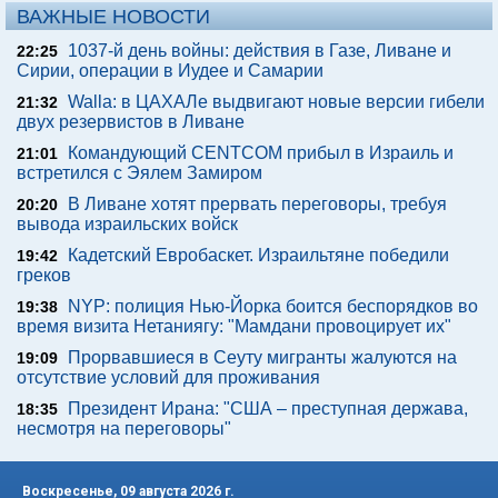
ВАЖНЫЕ НОВОСТИ
1037-й день войны: действия в Газе, Ливане и
22:25
Сирии, операции в Иудее и Самарии
Walla: в ЦАХАЛе выдвигают новые версии гибели
21:32
двух резервистов в Ливане
Командующий CENTCOM прибыл в Израиль и
21:01
встретился с Эялем Замиром
В Ливане хотят прервать переговоры, требуя
20:20
вывода израильских войск
Кадетский Евробаскет. Израильтяне победили
19:42
греков
NYP: полиция Нью-Йорка боится беспорядков во
19:38
время визита Нетаниягу: "Мамдани провоцирует их"
Прорвавшиеся в Сеуту мигранты жалуются на
19:09
отсутствие условий для проживания
Президент Ирана: "США – преступная держава,
18:35
несмотря на переговоры"
Воскресенье, 09 августа 2026 г.