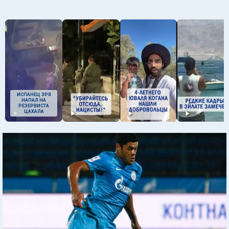
ИСПАНЕЦ ЗРЯ
НАПАЛ НА
РЕЗЕРВИСТА
ЦАХАЛА