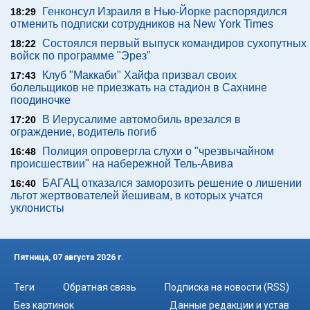
Генконсул Израиля в Нью-Йорке распорядился
18:29
отменить подписки сотрудников на New York Times
Состоялся первый выпуск командиров сухопутных
18:22
войск по программе "Эрез"
Клуб "Маккаби" Хайфа призвал своих
17:43
болельщиков не приезжать на стадион в Сахнине
поодиночке
В Иерусалиме автомобиль врезался в
17:20
ограждение, водитель погиб
Полиция опровергла слухи о "чрезвычайном
16:48
происшествии" на набережной Тель-Авива
БАГАЦ отказался заморозить решение о лишении
16:40
льгот жертвователей йешивам, в которых учатся
уклонисты
Пятница, 07 августа 2026 г.
Теги
Обратная связь
Подписка на новости (RSS)
Без картинок
Данные редакции и устав