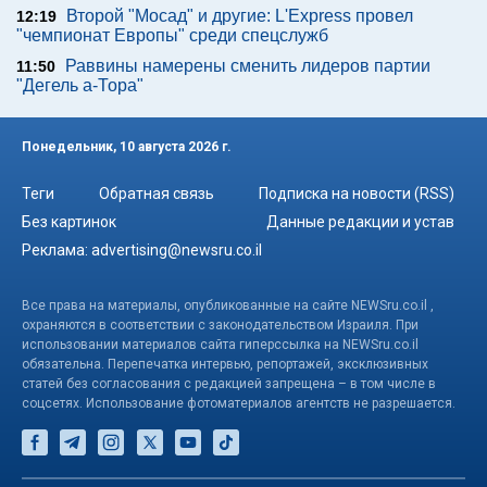
Второй "Мосад" и другие: L'Express провел
12:19
"чемпионат Европы" среди спецслужб
Раввины намерены сменить лидеров партии
11:50
"Дегель а-Тора"
Понедельник, 10 августа 2026 г.
Теги
Обратная связь
Подписка на новости (RSS)
Без картинок
Данные редакции и устав
Реклама:
advertising@newsru.co.il
Все права на материалы, опубликованные на сайте NEWSru.co.il ,
охраняются в соответствии с законодательством Израиля. При
использовании материалов сайта гиперссылка на NEWSru.co.il
обязательна. Перепечатка интервью, репортажей, эксклюзивных
статей без согласования с редакцией запрещена – в том числе в
соцсетях. Использование фотоматериалов агентств не разрешается.