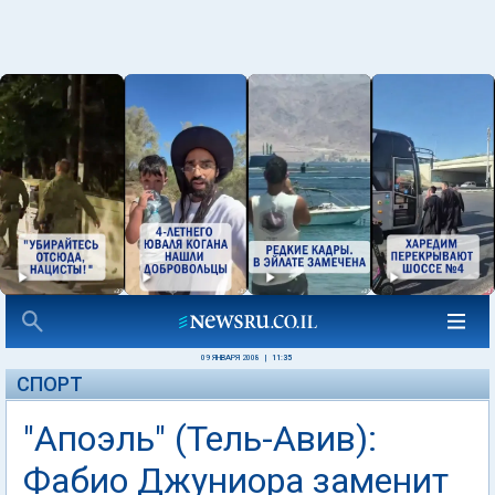
09 ЯНВАРЯ 2008
|
11:35
СПОРТ
"Апоэль" (Тель-Авив):
Фабио Джуниора заменит