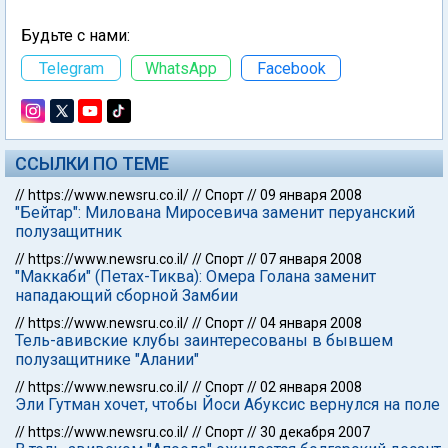
Будьте с нами:
Telegram
WhatsApp
Facebook
ССЫЛКИ ПО ТЕМЕ
//
https://www.newsru.co.il/
//
Спорт
//
09 января 2008
"Бейтар": Милована Миросевича заменит перуанский
полузащитник
//
https://www.newsru.co.il/
//
Спорт
//
07 января 2008
"Маккаби" (Петах-Тиква): Омера Голана заменит
нападающий сборной Замбии
//
https://www.newsru.co.il/
//
Спорт
//
04 января 2008
Тель-авивские клубы заинтересованы в бывшем
полузащитнике "Алании"
//
https://www.newsru.co.il/
//
Спорт
//
02 января 2008
Эли Гутман хочет, чтобы Йоси Абуксис вернулся на поле
//
https://www.newsru.co.il/
//
Спорт
//
30 декабря 2007