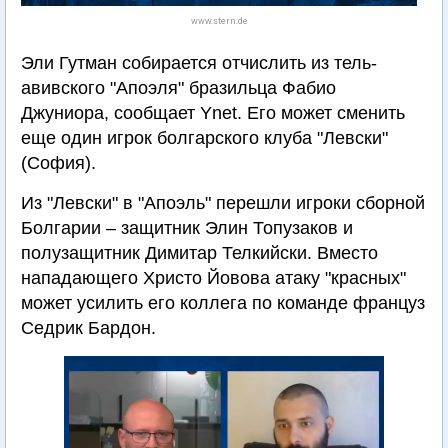
www.stern.de
Эли Гутман собирается отчислить из тель-
авивского "Апоэля" бразильца Фабио
Джуниора, сообщает Ynet. Его может сменить
еще один игрок болгарского клуба "Левски"
(София).
Из "Левски" в "Апоэль" перешли игроки сборной
Болгарии – защитник Элин Топузаков и
полузащитник Димитар Телкийски. Вместо
нападающего Христо Йовова атаку "красных"
может усилить его коллега по команде француз
Седрик Бардон.