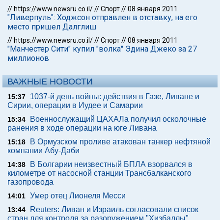
//
https://www.newsru.co.il/
//
Спорт
//
08 января 2011
"Ливерпуль": Ходжсон отправлен в отставку, на его
место пришел Далглиш
//
https://www.newsru.co.il/
//
Спорт
//
08 января 2011
"Манчестер Сити" купил "волка" Эдина Джеко за 27
миллионов
ВАЖНЫЕ НОВОСТИ
1037-й день войны: действия в Газе, Ливане и
15:37
Сирии, операции в Иудее и Самарии
Военнослужащий ЦАХАЛа получил осколочные
15:34
ранения в ходе операции на юге Ливана
В Ормузском проливе атакован танкер нефтяной
15:18
компании Абу-Даби
В Болгарии неизвестный БПЛА взорвался в
14:38
километре от насосной станции Трансбалканского
газопровода
Умер отец Лионеля Месси
14:01
Reuters: Ливан и Израиль согласовали список
13:44
стран для контроля за разоружением "Хизбаллы"