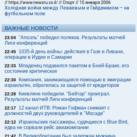
//
https://www.newsru.co.il/
//
Спорт
//
15 января 2006
Холодная война между Леваевым и Гайдамаком – на
футбольном поле
ВАЖНЫЕ НОВОСТИ
"Апоэль" победил поляков. Результаты матчей
23:04
Лиги конференций
1035-й день войны: действия в Газе и Ливане,
22:45
операции в Иудее и Самарии
Младенец подавился пакетом в Бней-Браке, его
22:33
состояние критическое
Компания, занимающаяся помощью в эмиграции
22:30
израильтян, обратилась за защитой от кредиторов
Киевляне победили. "Бейтар" проиграл.
22:28
Результаты матчей Лиги конференций
12 канал ИТВ: Роман Гофман снимает с
22:17
должностей двух руководителей в "Мосаде"
Израильские пассажиры, судящиеся с Blue Bird,
22:12
едва не сорвали рейс авиакомпании
В Великобритании был задержан мужчина,
21:42