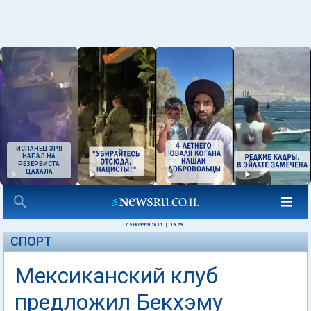
ИСПАНЕЦ ЗРЯ
НАПАЛ НА
РЕЗЕРВИСТА
ЦАХАЛА
09 НОЯБРЯ 2011
|
19:29
СПОРТ
Мексиканский клуб
предложил Бекхэму