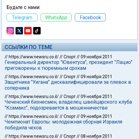
Будьте с нами:
Telegram
WhatsApp
Facebook
ССЫЛКИ ПО ТЕМЕ
//
https://www.newsru.co.il/
//
Спорт
//
09 ноября 2011
Генеральный директор "Ювентуса", президент "Лацио"
приговорены к тюремным срокам
//
https://www.newsru.co.il/
//
Спорт
//
09 ноября 2011
Защитника "Уигана" дисквалифицировали за плевок в
соперника
//
https://www.newsru.co.il/
//
Спорт
//
09 ноября 2011
Чеченский бизнесмен, владелец швейцарского клуба
"Ксамакс", подозревается в мошенничестве
//
https://www.newsru.co.il/
//
Спорт
//
09 ноября 2011
Чемпионат Европы: молодежная сборная Израиля
победила чехов
//
https://www.newsru.co.il/
//
Спорт
//
08 ноября 2011