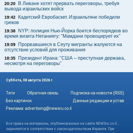
В Ливане хотят прервать переговоры, требуя
20:20
вывода израильских войск
Кадетский Евробаскет. Израильтяне победили
19:42
греков
NYP: полиция Нью-Йорка боится беспорядков во
19:38
время визита Нетаниягу: "Мамдани провоцирует их"
Прорвавшиеся в Сеуту мигранты жалуются на
19:09
отсутствие условий для проживания
Президент Ирана: "США – преступная держава,
18:35
несмотря на переговоры"
Суббота, 08 августа 2026 г.
Теги
Обратная связь
Подписка на новости (RSS)
Без картинок
Данные редакции и устав
Реклама:
advertising@newsru.co.il
Все права на материалы, опубликованные на сайте NEWSru.co.il ,
охраняются в соответствии с законодательством Израиля. При