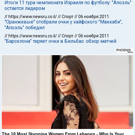
Итоги 11 тура чемпионата Израиля по футболу: "Апоэль"
остается лидером
//
https://www.newsru.co.il/
//
Спорт
//
06 ноября 2011
"Оранжевые" отобрали очки у хайфского "Маккаби",
"Апоэль" победил
//
https://www.newsru.co.il/
//
Спорт
//
06 ноября 2011
"Барселона" теряет очки в Бильбао: обзор матчей
The 10 Most Stunning Women From Lebanon - Who Is Your