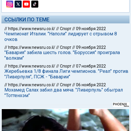
ССЫЛКИ ПО ТЕМЕ
//
https://www.newsru.co.il/
//
Спорт
//
09 ноября 2022
Чемпионат Италии. "Наполи" лидирует с отрывом 8
очков
//
https://www.newsru.co.il/
//
Спорт
//
09 ноября 2022
"Бавария" забила шесть голов. "Боруссия" проиграла
"волкам"
//
https://www.newsru.co.il/
//
Спорт
//
07 ноября 2022
Жеребьевка 1/8 финала Лиги чемпионов. "Реал" против
"Ливерпуля", ПСЖ - "Баварии"
//
https://www.newsru.co.il/
//
Спорт
//
06 ноября 2022
Мохамед Салах забил два мяча. "Ливерпуль" обыграл
"Тоттенхэм"