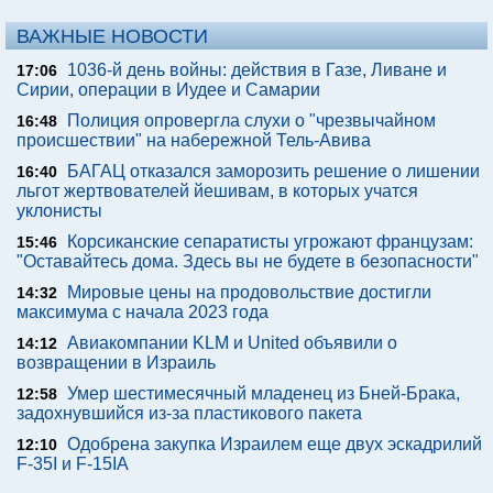
ВАЖНЫЕ НОВОСТИ
1036-й день войны: действия в Газе, Ливане и
17:06
Сирии, операции в Иудее и Самарии
Полиция опровергла слухи о "чрезвычайном
16:48
происшествии" на набережной Тель-Авива
БАГАЦ отказался заморозить решение о лишении
16:40
льгот жертвователей йешивам, в которых учатся
уклонисты
Корсиканские сепаратисты угрожают французам:
15:46
"Оставайтесь дома. Здесь вы не будете в безопасности"
Мировые цены на продовольствие достигли
14:32
максимума с начала 2023 года
Авиакомпании KLM и United объявили о
14:12
возвращении в Израиль
Умер шестимесячный младенец из Бней-Брака,
12:58
задохнувшийся из-за пластикового пакета
Одобрена закупка Израилем еще двух эскадрилий
12:10
F-35I и F-15IA