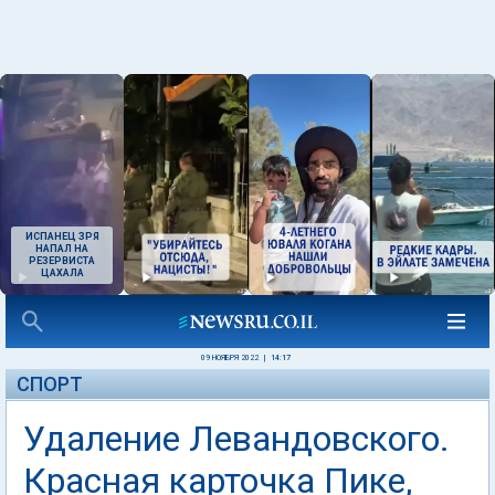
ИСПАНЕЦ ЗРЯ
НАПАЛ НА
РЕЗЕРВИСТА
ЦАХАЛА
09 НОЯБРЯ 2022
|
14:17
СПОРТ
Удаление Левандовского.
Красная карточка Пике,