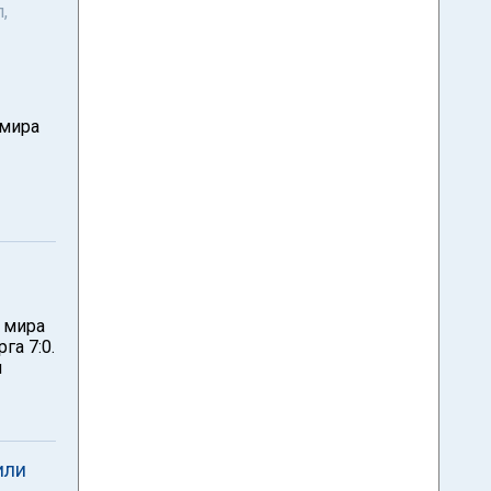
,
 мира
а мира
га 7:0.
я
или