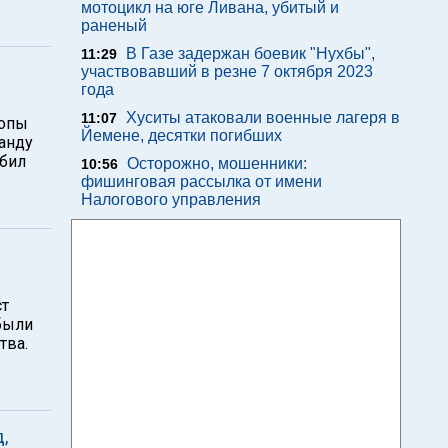
мотоцикл на юге Ливана, убитый и
раненый
В Газе задержан боевик "Нухбы",
11:29
участвовавший в резне 7 октября 2023
года
Хуситы атаковали военные лагеря в
11:07
ропы
Йемене, десятки погибших
анду
абил
Осторожно, мошенники:
10:56
фишинговая рассылка от имени
Налогового управления
ст
были
тва.
,