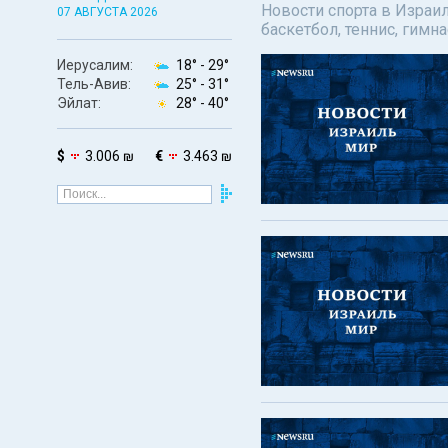
Новости спорта в Израил
07 АВГУСТА 2026
баскетбол, теннис, гимн
Иерусалим:
18° -
29°
Тель-Авив:
25° -
31°
Эйлат:
28° -
40°
$
3.006 ₪
€
3.463 ₪