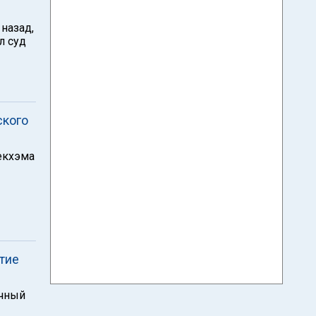
назад,
л суд
ского
екхэма
тие
очный