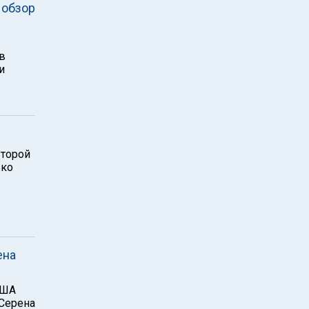
 обзор
в
и
второй
ько
ена
США
 Серена