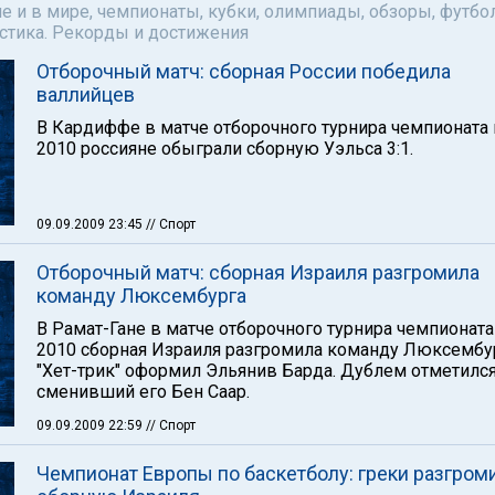
е и в мире, чемпионаты, кубки, олимпиады, обзоры, футбол
астика. Рекорды и достижения
Отборочный матч: сборная России победила
валлийцев
В Кардиффе в матче отборочного турнира чемпионата
2010 россияне обыграли сборную Уэльса 3:1.
09.09.2009 23:45
// Спорт
Отборочный матч: сборная Израиля разгромила
команду Люксембурга
В Рамат-Гане в матче отборочного турнира чемпионат
2010 сборная Израиля разгромила команду Люксембур
"Хет-трик" оформил Эльянив Барда. Дублем отметилс
сменивший его Бен Саар.
09.09.2009 22:59
// Спорт
Чемпионат Европы по баскетболу: греки разгром