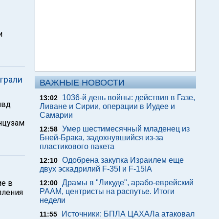
и
грали
ВАЖНЫЕ НОВОСТИ
1036-й день войны: действия в Газе,
13:02
ивд
Ливане и Сирии, операции в Иудее и
Самарии
нцузам
Умер шестимесячный младенец из
12:58
Бней-Брака, задохнувшийся из-за
пластикового пакета
Одобрена закупка Израилем еще
12:10
двух эскадрилий F-35I и F-15IA
ие в
Драмы в "Ликуде", арабо-еврейский
12:00
РААМ, центристы на распутье. Итоги
пления
недели
Источники: БПЛА ЦАХАЛа атаковал
11:55