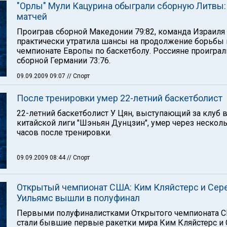
"Орлы" Мули Кацурина обыграли сборную Литвы:
матчей
Проиграв сборной Македонии 79:82, команда Израиля
практически утратила шансы на продолжение борьбы 
чемпионате Европы по баскетболу. Россияне проиграл
сборной Германии 73:76.
09.09.2009 09:07
// Спорт
После тренировки умер 22-летний баскетболист
22-летний баскетболист У Цян, выступающий за клуб 
китайской лиги "Шэньян Дунцзин", умер через нескол
часов после тренировки.
09.09.2009 08:44
// Спорт
Открытый чемпионат США: Ким Кляйстерс и Сер
Уильямс вышли в полуфинал
Первыми полуфиналистками Открытого чемпионата 
стали бывшие первые ракетки мира Ким Кляйстерс и