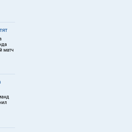
тят
а
нда
й матч
в
манд
нил