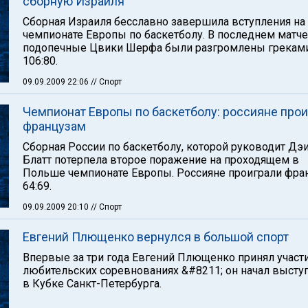
сборную Израиля
Сборная Израиля бесславно завершила вступления на
чемпионате Европы по баскетболу. В последнем матче
подопечные Цвики Шерфа были разгромлены грекам
106:80.
09.09.2009 22:06
// Спорт
Чемпионат Европы по баскетболу: россияне прои
французам
Сборная России по баскетболу, которой руководит Дэ
Блатт потерпела второе поражение на проходящем в
Польше чемпионате Европы. Россияне проиграли фра
64:69.
09.09.2009 20:10
// Спорт
Евгений Плющенко вернулся в большой спорт
Впервые за три года Евгений Плющенко принял участ
любительских соревнованиях &#8211; он начал высту
в Кубке Санкт-Петербурга.