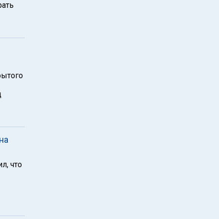
рать
рытого
д
на
л, что