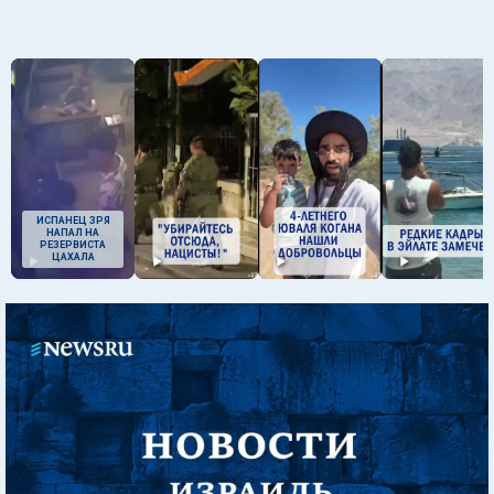
ИСПАНЕЦ ЗРЯ
НАПАЛ НА
РЕЗЕРВИСТА
ЦАХАЛА