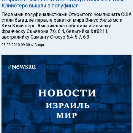
Клийстерс вышли в полуфинал
Первыми полуфиналистками Открытого чемпионата США
стали бывшие первые ракетки мира Винус Уильямс и
Ким Клийстерс. Американка победила итальянку
Франческу Скьявоне 7:6, 6:4, бельгийка &#8211;
австралийку Саманту Стосур 6:4, 5:7, 6:3.
08.09.2010 09:30
// Спорт