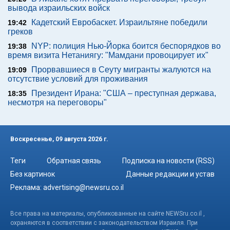
вывода израильских войск
Кадетский Евробаскет. Израильтяне победили
19:42
греков
NYP: полиция Нью-Йорка боится беспорядков во
19:38
время визита Нетаниягу: "Мамдани провоцирует их"
Прорвавшиеся в Сеуту мигранты жалуются на
19:09
отсутствие условий для проживания
Президент Ирана: "США – преступная держава,
18:35
несмотря на переговоры"
Воскресенье, 09 августа 2026 г.
Теги
Обратная связь
Подписка на новости (RSS)
Без картинок
Данные редакции и устав
Реклама:
advertising@newsru.co.il
Все права на материалы, опубликованные на сайте NEWSru.co.il ,
охраняются в соответствии с законодательством Израиля. При