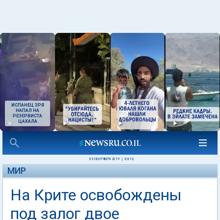
ИСПАНЕЦ ЗРЯ
НАПАЛ НА
РЕЗЕРВИСТА
ЦАХАЛА
03 СЕНТЯБРЯ 2019
|
03:12
МИР
На Крите освобождены
под залог двое