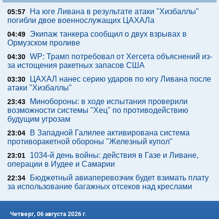
На юге Ливана в результате атаки "Хизбаллы"
05:57
погибли двое военнослужащих ЦАХАЛа
Экипаж танкера сообщил о двух взрывах в
04:49
Ормузском проливе
WP: Трамп потребовал от Хегсета объяснений из-
04:30
за истощения ракетных запасов США
ЦАХАЛ нанес серию ударов по югу Ливана после
03:30
атаки "Хизбаллы"
Минобороны: в ходе испытания проверили
23:43
возможности системы "Хец" по противодействию
будущим угрозам
В Западной Галилее активирована система
23:04
противоракетной обороны "Железный купол"
1034-й день войны: действия в Газе и Ливане,
23:01
операции в Иудее и Самарии
Бюджетный авиаперевозчик будет взимать плату
22:34
за использование багажных отсеков над креслами
Четверг, 06 августа 2026 г.