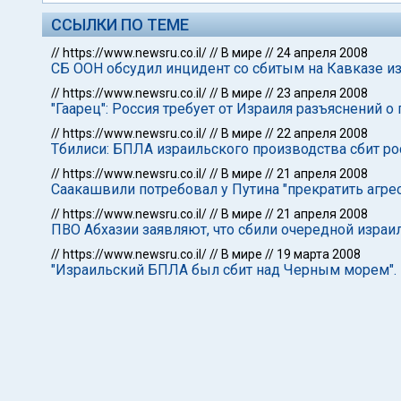
ССЫЛКИ ПО ТЕМЕ
//
https://www.newsru.co.il/
//
В мире
//
24 апреля 2008
СБ ООН обсудил инцидент со сбитым на Кавказе 
//
https://www.newsru.co.il/
//
В мире
//
23 апреля 2008
"Гаарец": Россия требует от Израиля разъяснений 
//
https://www.newsru.co.il/
//
В мире
//
22 апреля 2008
Тбилиси: БПЛА израильского производства сбит р
//
https://www.newsru.co.il/
//
В мире
//
21 апреля 2008
Саакашвили потребовал у Путина "прекратить агре
//
https://www.newsru.co.il/
//
В мире
//
21 апреля 2008
ПВО Абхазии заявляют, что сбили очередной изра
//
https://www.newsru.co.il/
//
В мире
//
19 марта 2008
"Израильский БПЛА был сбит над Черным морем".