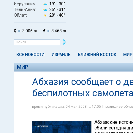
Иерусалим:
19° -
30°
Тель-Авив:
25° -
31°
Эйлат:
28° -
40°
$
3.006 ₪
€
3.463 ₪
ВСЕ НОВОСТИ
ИЗРАИЛЬ
БЛИЖНИЙ ВОСТОК
МИР
МИР
Абхазия сообщает о д
беспилотных самолет
время публикации: 04 мая 2008 г., 17:05 | последнее обнов
Абхазские источ
сбили сегодня дв