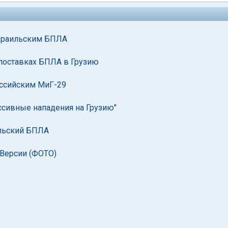
израильским БПЛА
о поставках БПЛА в Грузию
оссийским МиГ-29
ссивные нападения на Грузию"
ильский БПЛА
 Версии (ФОТО)