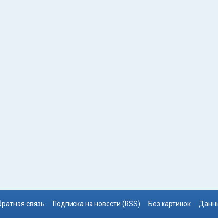
братная связь
Подписка на новости (RSS)
Без картинок
Данны