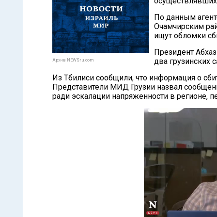
осуществлявших 
По данным агент
Очамчирским рай
ищут обломки сб
Президент Абхаз
два грузинских 
Архив NEWSru.com
Из Тбилиси сообщили, что информация о сби
Представители МИД Грузии назвал сообщение
ради эскалации напряженности в регионе, п