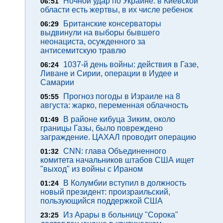
Ночной удар по Украине: в Киевской
06:51
области есть жертвы, в их числе ребенок
Британские консерваторы
06:29
выдвинули на выборы бывшего
неонациста, осужденного за
антисемитскую травлю
1037-й день войны: действия в Газе,
06:24
Ливане и Сирии, операции в Иудее и
Самарии
Прогноз погоды в Израиле на 8
05:55
августа: жарко, переменная облачность
В районе кибуца Зиким, около
01:49
границы Газы, было повреждено
заграждение. ЦАХАЛ проводит операцию
CNN: глава Объединенного
01:32
комитета начальников штабов США ищет
"выход" из войны с Ираном
В Колумбии вступил в должность
01:24
новый президент: произраильский,
пользующийся поддержкой США
Из Арары в больницу "Сорока"
23:25