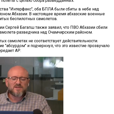
полеты с целью сбора разведданных.
ства "Интерфакс", оба БПЛА были сбиты в небе над
оном Абхазии. В настоящее время абхазские военные
итых беспилотных самолетов.
ии Сергей Багапш также заявил, что ПВО Абхазии сбили
самолета-разведчика над Очамчирским районом.
тых самолетах не соответствует действительности.
 "абсурдом" и подчеркнул, что это известие прозвучало
ередает АР.