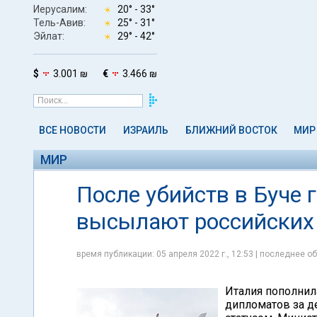
Иерусалим:
20° -
33°
Тель-Авив:
25° -
31°
Эйлат:
29° -
42°
$
3.001 ₪
€
3.466 ₪
ВСЕ НОВОСТИ
ИЗРАИЛЬ
БЛИЖНИЙ ВОСТОК
МИР
МИР
После убийств в Буче 
высылают российских
время публикации: 05 апреля 2022 г., 12:53 | последнее об
Италия пополнил
дипломатов за д