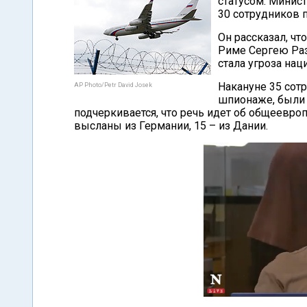
статусом. Минис
30 сотрудников 
Он рассказал, ч
Риме Сергею Раз
стала угроза нац
Накануне 35 сот
AP Photo/Petr David Josek
шпионаже, были 
подчеркивается, что речь идет об общеевро
высланы из Германии, 15 – из Дании.