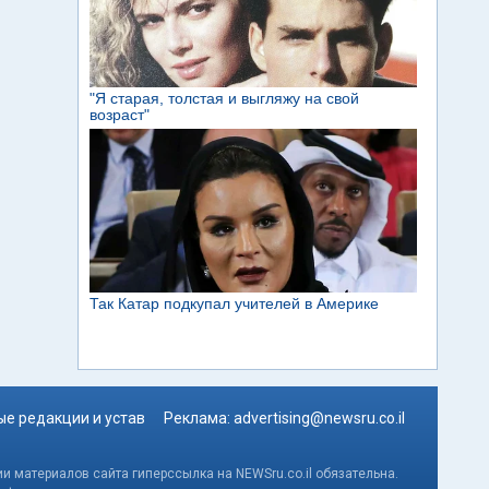
е редакции и устав
Реклама:
advertising@newsru.co.il
и материалов сайта гиперссылка на NEWSru.co.il обязательна.