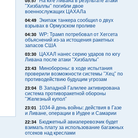
На юге Ливана в результате атаки
05:57
"Хизбаллы" погибли двое
военнослужащих ЦАХАЛа
Экипаж танкера сообщил о двух
04:49
взрывах в Ормузском проливе
WP: Трамп потребовал от Хегсета
04:30
объяснений из-за истощения ракетных
запасов США
ЦАХАЛ нанес серию ударов по югу
03:30
Ливана после атаки "Хизбаллы"
Минобороны: в ходе испытания
23:43
проверили возможности системы "Хец" по
противодействию будущим угрозам
В Западной Галилее активирована
23:04
система противоракетной обороны
"Железный купол"
1034-й день войны: действия в Газе
23:01
и Ливане, операции в Иудее и Самарии
Бюджетный авиаперевозчик будет
22:34
взимать плату за использование багажных
отсеков над креслами