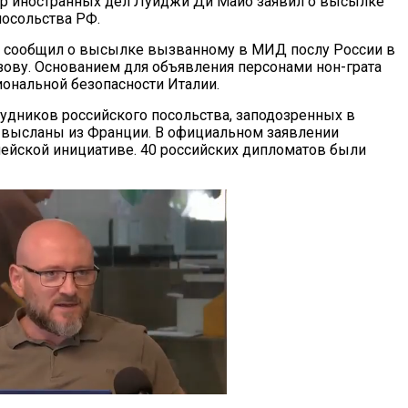
тр иностранных дел Луиджи Ди Майо заявил о высылке
посольства РФ.
то сообщил о высылке вызванному в МИД послу России в
ову. Основанием для объявления персонами нон-грата
иональной безопасности Италии.
рудников российского посольства, заподозренных в
высланы из Франции. В официальном заявлении
пейской инициативе. 40 российских дипломатов были