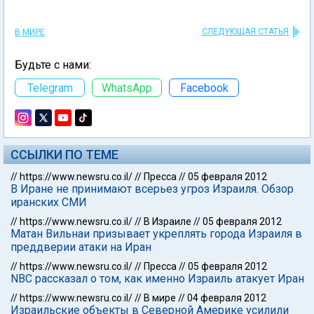
СЛЕДУЮЩАЯ СТАТЬЯ
В МИРЕ
Будьте с нами:
Telegram
WhatsApp
Facebook
ССЫЛКИ ПО ТЕМЕ
//
https://www.newsru.co.il/
//
Пресса
//
05 февраля 2012
В Иране не принимают всерьез угроз Израиля. Обзор
иранских СМИ
//
https://www.newsru.co.il/
//
В Израиле
//
05 февраля 2012
Матан Вильнаи призывает укреплять города Израиля в
преддверии атаки на Иран
//
https://www.newsru.co.il/
//
Пресса
//
05 февраля 2012
NBC рассказал о том, как именно Израиль атакует Иран
//
https://www.newsru.co.il/
//
В мире
//
04 февраля 2012
Израильские объекты в Северной Америке усилили