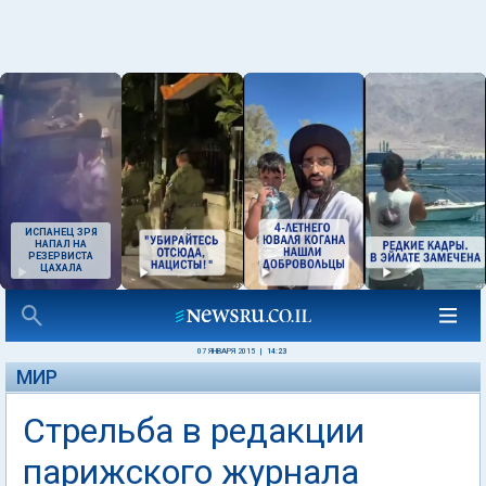
ИСПАНЕЦ ЗРЯ
НАПАЛ НА
РЕЗЕРВИСТА
ЦАХАЛА
07 ЯНВАРЯ 2015
|
14:23
МИР
Стрельба в редакции
парижского журнала