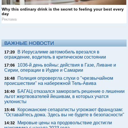
Why this ordinary drink is the secret to feeling your best every
day
Реклама
ВАЖНЫЕ НОВОСТИ
В Иерусалиме автомобиль врезался в
17:20
ограждение, водитель в критическом состоянии
1036-й день войны: действия в Газе, Ливане и
17:06
Сирии, операции в Иудее и Самарии
Полиция опровергла слухи о "чрезвычайном
16:48
происшествии" на набережной Тель-Авива
БАГАЦ отказался заморозить решение о лишении
16:40
льгот жертвователей йешивам, в которых учатся
уклонисты
Корсиканские сепаратисты угрожают французам:
15:46
"Оставайтесь дома. Здесь вы не будете в безопасности"
Мировые цены на продовольствие достигли
14:32
максимума с начала 2023 года