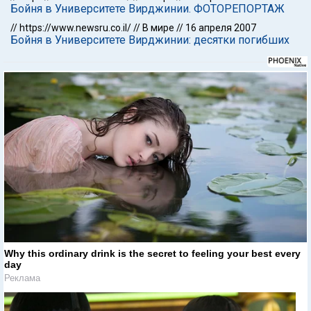
Бойня в Университете Вирджинии. ФОТОРЕПОРТАЖ
//
https://www.newsru.co.il/
//
В мире
//
16 апреля 2007
Бойня в Университете Вирджинии: десятки погибших
Why this ordinary drink is the secret to feeling your best every
day
Реклама