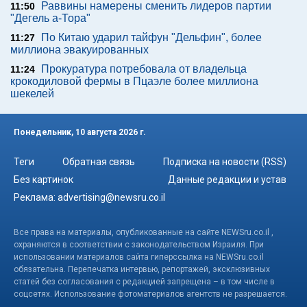
Раввины намерены сменить лидеров партии
11:50
"Дегель а-Тора"
По Китаю ударил тайфун "Дельфин", более
11:27
миллиона эвакуированных
Прокуратура потребовала от владельца
11:24
крокодиловой фермы в Пцаэле более миллиона
шекелей
Понедельник, 10 августа 2026 г.
Теги
Обратная связь
Подписка на новости (RSS)
Без картинок
Данные редакции и устав
Реклама:
advertising@newsru.co.il
Все права на материалы, опубликованные на сайте NEWSru.co.il ,
охраняются в соответствии с законодательством Израиля. При
использовании материалов сайта гиперссылка на NEWSru.co.il
обязательна. Перепечатка интервью, репортажей, эксклюзивных
статей без согласования с редакцией запрещена – в том числе в
соцсетях. Использование фотоматериалов агентств не разрешается.