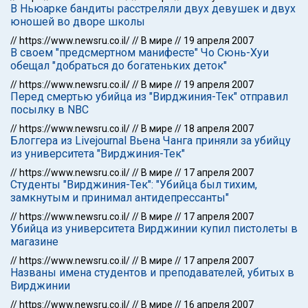
В Ньюарке бандиты расстреляли двух девушек и двух
юношей во дворе школы
//
https://www.newsru.co.il/
//
В мире
//
19 апреля 2007
В своем "предсмертном манифесте" Чо Сюнь-Хуи
обещал "добраться до богатеньких деток"
//
https://www.newsru.co.il/
//
В мире
//
19 апреля 2007
Перед смертью убийца из "Вирджиния-Тек" отправил
посылку в NBC
//
https://www.newsru.co.il/
//
В мире
//
18 апреля 2007
Блоггера из Livejournal Вьена Чанга приняли за убийцу
из университета "Вирджиния-Тек"
//
https://www.newsru.co.il/
//
В мире
//
17 апреля 2007
Студенты "Вирджиния-Тек": "Убийца был тихим,
замкнутым и принимал антидепрессанты"
//
https://www.newsru.co.il/
//
В мире
//
17 апреля 2007
Убийца из университета Вирджинии купил пистолеты в
магазине
//
https://www.newsru.co.il/
//
В мире
//
17 апреля 2007
Названы имена студентов и преподавателей, убитых в
Вирджинии
//
https://www.newsru.co.il/
//
В мире
//
16 апреля 2007