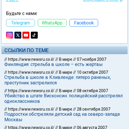
В МИРЕ
Будьте с нами:
Telegram
WhatsApp
Facebook
ССЫЛКИ ПО ТЕМЕ
//
https://www.newsru.co.il/
//
В мире
//
07 ноября 2007
Финляндия: стрельба в школе – есть жертвы
//
https://www.newsru.co.il/
//
В мире
//
10 октября 2007
Стрельба в школе в Кливленде: пятеро раненых,
преступник застрелился
//
https://www.newsru.co.il/
//
В мире
//
08 октября 2007
Убийство в штате Висконсин: полицейский расстрелял
одноклассников
//
https://www.newsru.co.il/
//
В мире
//
28 сентября 2007
Подростки обстреляли детский сад на северо-западе
Москвы
//
https://www.newsru.co.il/
//
В мире
//
06 августа 2007