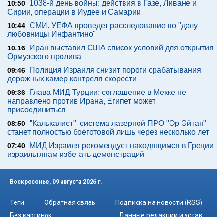
1038-й день войны: действия в Газе, Ливане и
10:50
Сирии, операции в Иудее и Самарии
СМИ. УЕФА проведет расследование по "делу
10:44
любовницы Инфантино"
Иран выставил США список условий для открытия
10:16
Ормузского пролива
Полиция Израиля снизит пороги срабатывания
09:46
дорожных камер контроля скорости
Глава МИД Турции: соглашение в Мекке не
09:36
направлено против Ирана, Египет может
присоединиться
"Калькалист": система лазерной ПРО "Ор Эйтан"
08:50
станет полностью боеготовой лишь через несколько лет
МИД Израиля рекомендует находящимся в Греции
07:40
израильтянам избегать демонстраций
Воскресенье, 09 августа 2026 г.
Теги
Обратная связь
Подписка на новости (RSS)
Без картинок
Данные редакции и устав