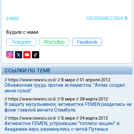
СЛЕДУЮЩАЯ СТАТЬЯ
В МИРЕ
Будьте с нами:
Telegram
WhatsApp
Facebook
ССЫЛКИ ПО ТЕМЕ
//
https://www.newsru.co.il/
//
В мире
//
01 апреля 2012
Обнаженная грудь против исламистов: "Аллах создал
меня голой"
//
https://www.newsru.co.il/
//
В мире
//
08 марта 2012
В защиту мусульманок: активистки FEMEN разделись на
фоне главной мечети Стамбула
//
https://www.newsru.co.il/
//
В мире
//
04 марта 2012
Активистки FEMEN, устроившие "топлесс-акцию" в
Академии наук, разминулись с четой Путиных