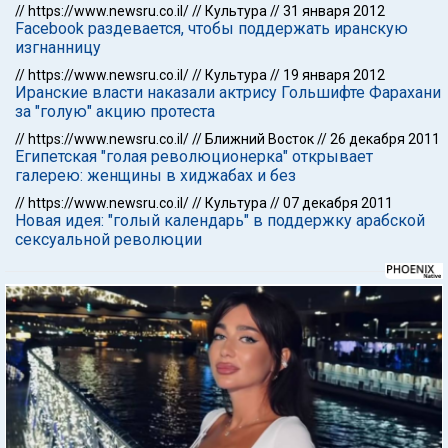
//
https://www.newsru.co.il/
//
Культура
//
31 января 2012
Facebook раздевается, чтобы поддержать иранскую
изгнанницу
//
https://www.newsru.co.il/
//
Культура
//
19 января 2012
Иранские власти наказали актрису Гольшифте Фарахани
за "голую" акцию протеста
//
https://www.newsru.co.il/
//
Ближний Восток
//
26 декабря 2011
Египетская "голая революционерка" открывает
галерею: женщины в хиджабах и без
//
https://www.newsru.co.il/
//
Культура
//
07 декабря 2011
Новая идея: "голый календарь" в поддержку арабской
сексуальной революции