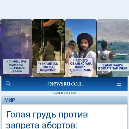
ИСПАНЕЦ ЗРЯ
НАПАЛ НА
РЕЗЕРВИСТА
ЦАХАЛА
10 АПРЕЛЯ 2012
|
08:12
МИР
Голая грудь против
запрета абортов: