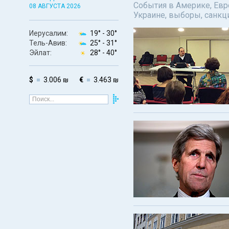
События в Америке, Евро
08 АВГУСТА 2026
Украине, выборы, санкц
Иерусалим:
19° -
30°
Тель-Авив:
25° -
31°
Эйлат:
28° -
40°
$
3.006 ₪
€
3.463 ₪