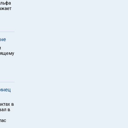
ольфа
ажает
ане
и
оящему
инец
актах в
вал в
лас