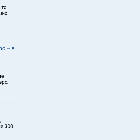
что
ших
рс – в
те
ерс.
а
,
ше 300