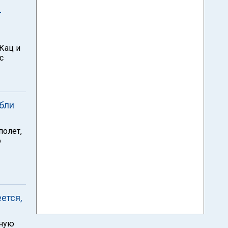
–
Кац и
с
ибли
полет,
о
ется,
йную