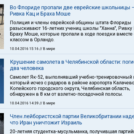
Во Флориде пропали две еврейские школьницы 
Ривка Кац и Браха Моше
Полиция и члены еврейской общины штата Флориды
разыскивают 16-летних учениц школы "Ханна", Ривку 
Браху Моше, которые пропали в ходе поездки вместе 
классом в Орландо.
10.04.2016 15:16
// В мире
Крушение самолета в Челябинской области: пог
два человека
Самолет Як-52, выполнявший учебно-тренировочный 
который исчез с радаров в районе аэропорта Калачев
Копейского городского округа, Челябинская область,
обнаружен в 8 км от взлетно-посадочной полосы.
10.04.2016 14:39
// В мире
Член лейбористской партии Великобритании наде
что Иран уничтожит Израиль
20-летняя студентка-мусульманка, получившая парти