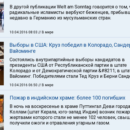
В другой публикации Welt am Sonntag говорится о том, 
радикальные исламисты вербуют беженцев, прибыв
недавно в Германию из мусульманских стран.
10.04.2016 08:03
// В мире
Выборы в США: Круз победил в Колорадо, Санде
Вайоминге
Состоялись внутрипартийные выборы кандидатов в
президенты США от Республиканской партии в штате
Колорадо и от Демократической партии &#8211; в шта
Вайоминг. Победителями стали Тед Круз и Берни Санд
10.04.2016 06:50
// В мире
Пожар в индийском храме: более 100 погибших
В ночь на воскресенье в храме Путтингал Деви город
Коллам (штат Керала, юго-запад Индии) возник пожар
жертвами которого стали не менее 102 человек, свы
получили ожоги и отравления угарным газом.