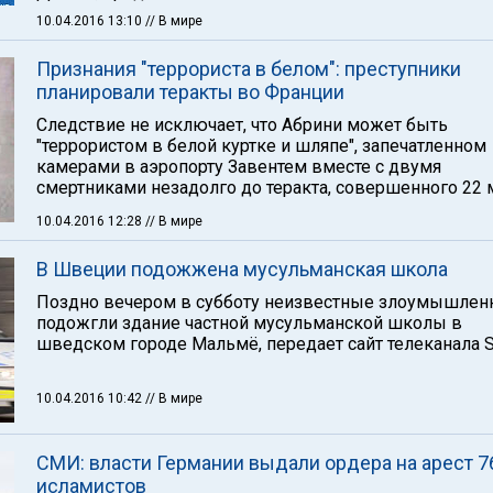
10.04.2016 13:10
// В мире
Признания "террориста в белом": преступники
планировали теракты во Франции
Следствие не исключает, что Абрини может быть
"террористом в белой куртке и шляпе", запечатленном
камерами в аэропорту Завентем вместе с двумя
смертниками незадолго до теракта, совершенного 22 м
10.04.2016 12:28
// В мире
В Швеции подожжена мусульманская школа
Поздно вечером в субботу неизвестные злоумышлен
подожгли здание частной мусульманской школы в
шведском городе Мальмё, передает сайт телеканала S
10.04.2016 10:42
// В мире
СМИ: власти Германии выдали ордера на арест 7
исламистов