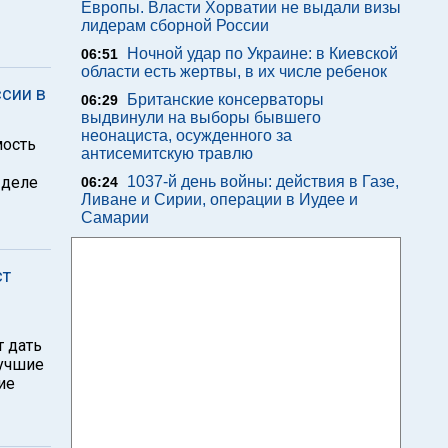
Европы. Власти Хорватии не выдали визы
лидерам сборной России
Ночной удар по Украине: в Киевской
06:51
области есть жертвы, в их числе ребенок
сии в
Британские консерваторы
06:29
выдвинули на выборы бывшего
неонациста, осужденного за
мость
антисемитскую травлю
 деле
1037-й день войны: действия в Газе,
06:24
Ливане и Сирии, операции в Иудее и
Самарии
ст
т дать
лучшие
ие