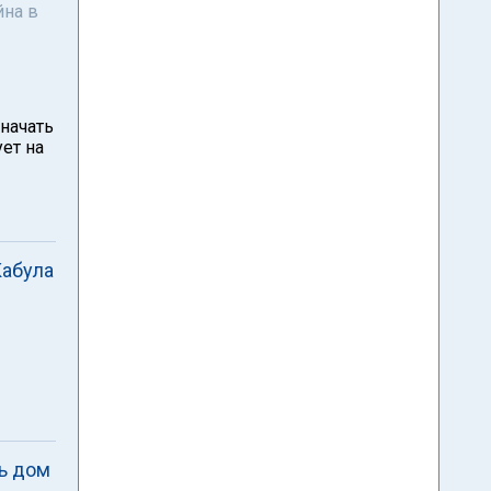
йна в
начать
ует на
Кабула
ь дом