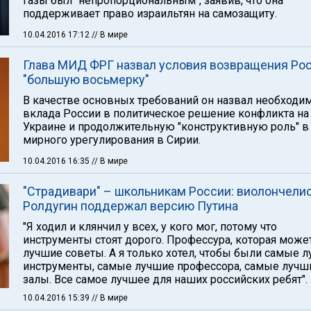
Газы был "непропорциональным", заявив, что она
поддерживает право израильтян на самозащиту.
10.04.2016 17:12
// В мире
Глава МИД ФРГ назвал условия возвращения Рос
"большую восьмерку"
В качестве основных требований он назвал необходи
вклада России в политическое решение конфликта на
Украине и продолжительную "конструктивную роль" в
мирного урегулирования в Сирии.
10.04.2016 16:35
// В мире
"Страдивари" – школьникам России: виолончели
Ролдугин поддержал версию Путина
"Я ходил и клянчил у всех, у кого мог, потому что
инструменты стоят дорого. Профессура, которая може
лучшие советы. А я только хотел, чтобы были самые 
инструменты, самые лучшие профессора, самые лучш
залы. Все самое лучшее для наших российских ребят".
10.04.2016 15:39
// В мире