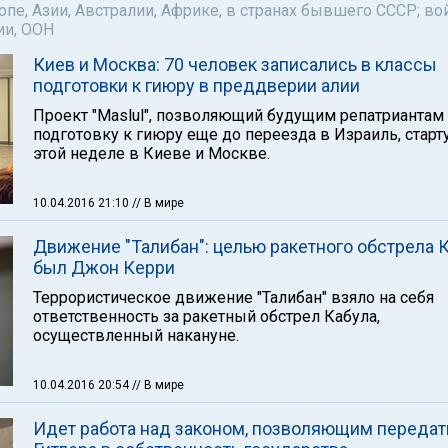
пе, Азии, Австралии, Африке, в странах бывшего СССР; во
ии, ООН
Киев и Москва: 70 человек записались в классы
подготовки к гиюру в преддверии алии
Проект "Maslul", позволяющий будущим репатриантам 
подготовку к гиюру еще до переезда в Израиль, старт
этой неделе в Киеве и Москве.
10.04.2016 21:10
// В мире
Движение "Талибан": целью ракетного обстрела 
был Джон Керри
Террористическое движение "Талибан" взяло на себя
ответственность за ракетный обстрел Кабула,
осуществленный накануне.
10.04.2016 20:54
// В мире
Идет работа над законом, позволяющим передат