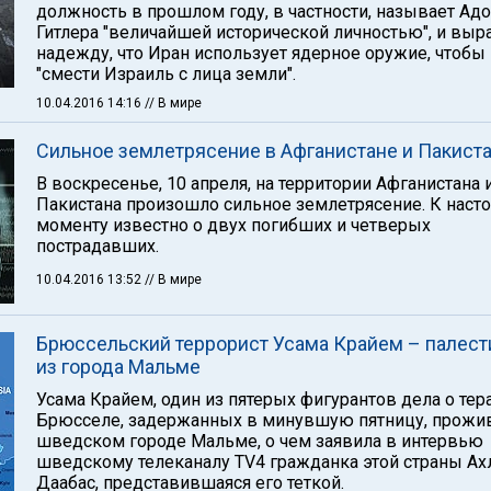
должность в прошлом году, в частности, называет Ад
Гитлера "величайшей исторической личностью", и выр
надежду, что Иран использует ядерное оружие, чтобы
"смести Израиль с лица земли".
10.04.2016 14:16
// В мире
Сильное землетрясение в Афганистане и Пакист
В воскресенье, 10 апреля, на территории Афганистана 
Пакистана произошло сильное землетрясение. К наст
моменту известно о двух погибших и четверых
пострадавших.
10.04.2016 13:52
// В мире
Брюссельский террорист Усама Крайем – палест
из города Мальме
Усама Крайем, один из пятерых фигурантов дела о тер
Брюсселе, задержанных в минувшую пятницу, прожи
шведском городе Мальме, о чем заявила в интервью
шведскому телеканалу TV4 гражданка этой страны Ах
Даабас, представившаяся его теткой.