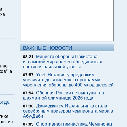
в
йха
ВАЖНЫЕ НОВОСТИ
Министр обороны Пакистана:
08:21
исламский мир должен объединиться
нно,
против израильской угрозы
ов", а
Ynet: Нетаниягу предложил
07:57
увеличить десятилетнюю программу
укрепления обороны до 400 млрд шекелей
Сборная России не выступит на
07:54
шахматной олимпиаде 2026 года
огда
Джиу-джитсу. Израильтянка стала
07:36
серебряным призером чемпионата мира в
тике
Абу-Даби
елы из
Спортивная гимнастика. Чемпионат
07:05