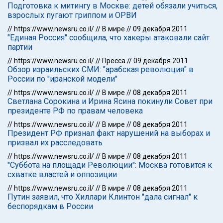
Подготовка к митингу в Москве: детей обязали учиться,
взрослых пугают гриппом и ОРВИ
//
https://www.newsru.co.il/
//
В мире
//
09 декабря 2011
"Единая Россия" сообщила, что хакеры атаковали сайт
партии
//
https://www.newsru.co.il/
//
Пресса
//
09 декабря 2011
Обзор израильских СМИ: "арабская революция" в
России по "иранской модели"
//
https://www.newsru.co.il/
//
В мире
//
08 декабря 2011
Светлана Сорокина и Ирина Ясина покинули Совет при
президенте РФ по правам человека
//
https://www.newsru.co.il/
//
В мире
//
08 декабря 2011
Президент РФ признал факт нарушений на выборах и
призвал их расследовать
//
https://www.newsru.co.il/
//
В мире
//
08 декабря 2011
"Суббота на площади Революции": Москва готовится к
схватке властей и оппозиции
//
https://www.newsru.co.il/
//
В мире
//
08 декабря 2011
Путин заявил, что Хиллари Клинтон "дала сигнал" к
беспорядкам в России