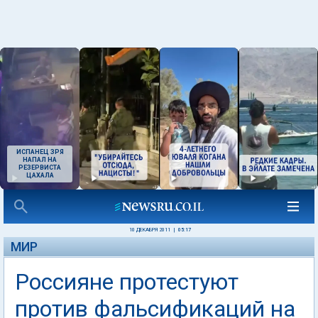
ИСПАНЕЦ ЗРЯ
НАПАЛ НА
РЕЗЕРВИСТА
ЦАХАЛА
10 ДЕКАБРЯ 2011
|
05:17
МИР
Россияне протестуют
против фальсификаций на