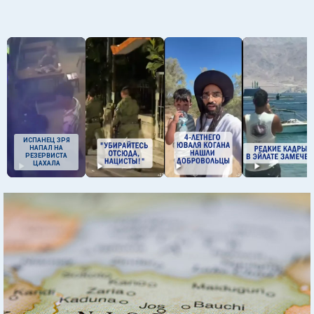
ИСПАНЕЦ ЗРЯ
НАПАЛ НА
РЕЗЕРВИСТА
ЦАХАЛА