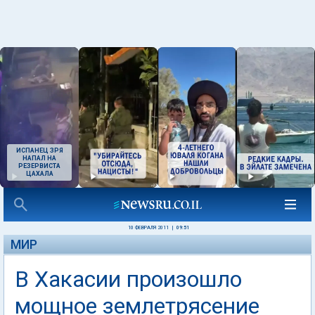
ИСПАНЕЦ ЗРЯ
НАПАЛ НА
РЕЗЕРВИСТА
ЦАХАЛА
10 ФЕВРАЛЯ 2011
|
09:51
МИР
В Хакасии произошло
мощное землетрясение