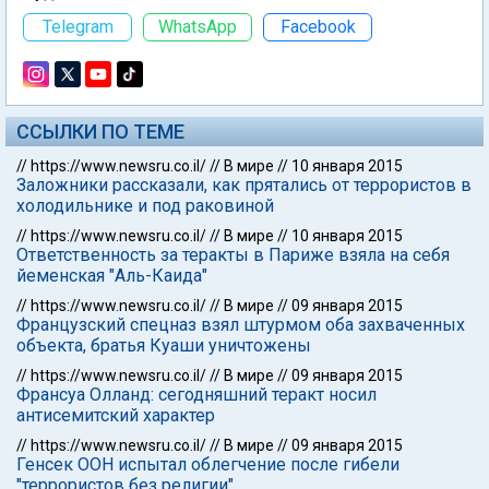
Telegram
WhatsApp
Facebook
ССЫЛКИ ПО ТЕМЕ
//
https://www.newsru.co.il/
//
В мире
//
10 января 2015
Заложники рассказали, как прятались от террористов в
холодильнике и под раковиной
//
https://www.newsru.co.il/
//
В мире
//
10 января 2015
Ответственность за теракты в Париже взяла на себя
йеменская "Аль-Каида"
//
https://www.newsru.co.il/
//
В мире
//
09 января 2015
Французский спецназ взял штурмом оба захваченных
объекта, братья Куаши уничтожены
//
https://www.newsru.co.il/
//
В мире
//
09 января 2015
Франсуа Олланд: сегодняшний теракт носил
антисемитский характер
//
https://www.newsru.co.il/
//
В мире
//
09 января 2015
Генсек ООН испытал облегчение после гибели
"террористов без религии"