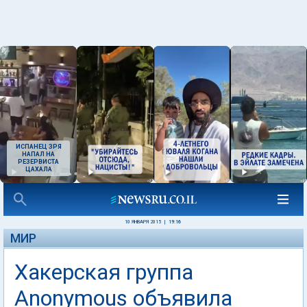
ИСПАНЕЦ ЗРЯ
НАПАЛ НА
РЕЗЕРВИСТА
ЦАХАЛА
10 ЯНВАРЯ 2015
|
19:16
МИР
Хакерская группа
Anonymous объявила