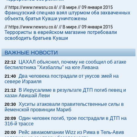
//
https://www.newsru.co.il/
//
В мире
//
09 января 2015
Французский спецназ взял штурмом оба захваченных
объекта, братья Куаши уничтожены
//
https://www.newsru.co.il/
//
В мире
//
09 января 2015
Террористы в еврейском магазине потребовали
освободить братьев Куаши
ВАЖНЫЕ НОВОСТИ
ЦАХАЛ объяснил, почему не сообщил об атаке
22:12
беспилотника "Хизбаллы" на юге Ливана
Два человека пострадали от укусов змей на
21:40
севере Израиля
В Иерусалиме в результате ДТП погиб певец и
21:12
хазан Авишай Леви
Хуситы атаковали правительственные силы в
20:30
йеменской провинции Мариб
Один человек погиб, трое пострадали в ДТП на
20:09
316-й трассе
Рейс авиакомпании Wizz из Рима в Тель-Авив
20:00