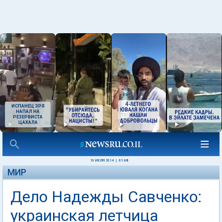
ИСПАНЕЦ ЗРЯ
НАПАЛ НА
РЕЗЕРВИСТА
ЦАХАЛА
10 ИЮЛЯ 2014
|
01:48
МИР
Дело Надежды Савченко:
украинская летчица