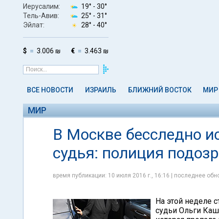
Иерусалим:
19° -
30°
Тель-Авив:
25° -
31°
Эйлат:
28° -
40°
$
3.006 ₪
€
3.463 ₪
ВСЕ НОВОСТИ
ИЗРАИЛЬ
БЛИЖНИЙ ВОСТОК
МИР
МИР
В Москве бесследно 
судья: полиция подозр
время публикации: 10 июля 2016 г., 16:16 | последнее обно
На этой неделе 
судьи Ольги Каш