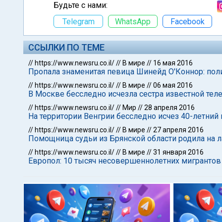
Будьте с нами:
Telegram
WhatsApp
Facebook
ССЫЛКИ ПО ТЕМЕ
//
https://www.newsru.co.il/
//
В мире
//
16 мая 2016
Пропала знаменитая певица Шинейд О'Коннор: пол
//
https://www.newsru.co.il/
//
В мире
//
06 мая 2016
В Москве бесследно исчезла сестра известной те
//
https://www.newsru.co.il/
//
Мир
//
28 апреля 2016
На территории Венгрии бесследно исчез 40-летний
//
https://www.newsru.co.il/
//
В мире
//
27 апреля 2016
Помощница судьи из Брянской области родила на л
//
https://www.newsru.co.il/
//
В мире
//
31 января 2016
Европол: 10 тысяч несовершеннолетних мигрантов