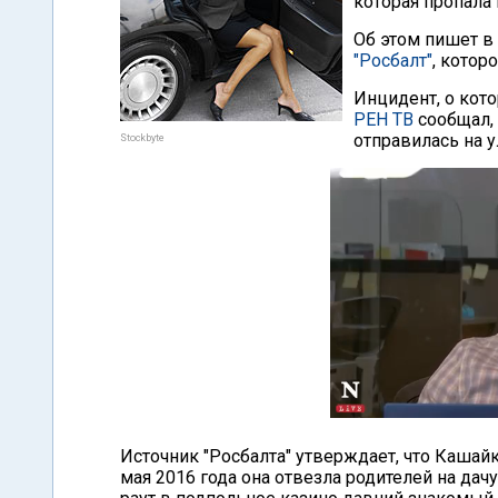
которая пропала
Об этом пишет в 
"Росбалт"
, котор
Инцидент, о кото
РЕН ТВ
сообщал, 
отправилась на у
Stockbyte
Источник "Росбалта" утверждает, что Кашайк
мая 2016 года она отвезла родителей на дачу