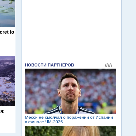
cret to
я: