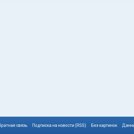
братная связь
Подписка на новости (RSS)
Без картинок
Данны