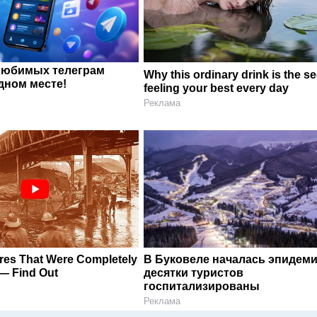
любимых телеграм
Why this ordinary drink is the se
дном месте!
feeling your best every day
Реклама
ures That Were Completely
В Буковеле началась эпидеми
— Find Out
десятки туристов
госпитализированы
Реклама