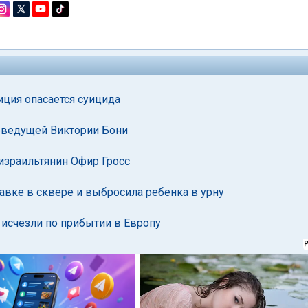
иция опасается суицида
леведущей Виктории Бони
 израильтянин Офир Гросс
авке в сквере и выбросила ребенка в урну
 исчезли по прибытии в Европу