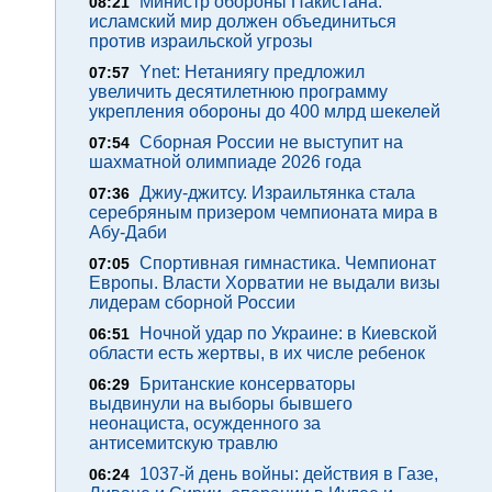
Министр обороны Пакистана:
08:21
исламский мир должен объединиться
против израильской угрозы
Ynet: Нетаниягу предложил
07:57
увеличить десятилетнюю программу
укрепления обороны до 400 млрд шекелей
Сборная России не выступит на
07:54
шахматной олимпиаде 2026 года
Джиу-джитсу. Израильтянка стала
07:36
серебряным призером чемпионата мира в
Абу-Даби
Спортивная гимнастика. Чемпионат
07:05
Европы. Власти Хорватии не выдали визы
лидерам сборной России
Ночной удар по Украине: в Киевской
06:51
области есть жертвы, в их числе ребенок
Британские консерваторы
06:29
выдвинули на выборы бывшего
неонациста, осужденного за
антисемитскую травлю
1037-й день войны: действия в Газе,
06:24