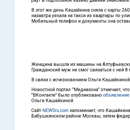
раут в подпольное казино давний знакомый.
В этот же день Кашайкина сняла с карты 260
назавтра уехала на такси из квартиры по ули
Мобильный телефон и документы она остави
Женщина вышла из машины на Алтуфьевском 
Гражданский муж не смог связаться с ней 8 
В связи с исчезновением Ольги Кашайкиной 
Новостной портал
.
"Медиазона" отмечает, чт
"ВКонтакте" было опубликовано
объявление
Ольги Кашайкиной.
Сайт
NEWSru.com
напоминает, что Кашайкина
Бабушкинском районе Москвы, затем федер