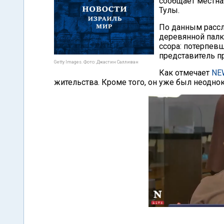
сообщает местна
Тулы.
По данным рассл
деревянной палк
ссора: потерпев
представитель п
Getty Images. Фото: Джастин Салливан
Как отмечает
NE
жительства. Кроме того, он уже был неодно