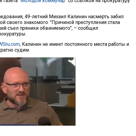
я газета
"Молодой коммунар"
со ссылкой на прокуратуру
едования, 49-летний Михаил Калинин насмерть забил
ой своего знакомого. "Причиной преступления стала
ший съел пряники обвиняемого", – сообщил
рокуратуры.
WSru.com
, Калинин не имеет постоянного места работы и
кратно судим.