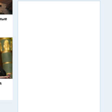
ьные
а