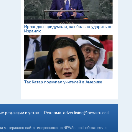
е редакции и устав
Реклама:
advertising@newsru.co.il
и материалов сайта гиперссылка на NEWSru.co.il обязательна.