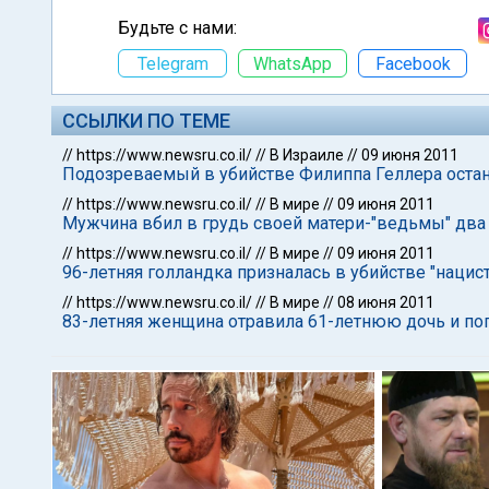
Будьте с нами:
Telegram
WhatsApp
Facebook
ССЫЛКИ ПО ТЕМЕ
//
https://www.newsru.co.il/
//
В Израиле
//
09 июня 2011
Подозреваемый в убийстве Филиппа Геллера остан
//
https://www.newsru.co.il/
//
В мире
//
09 июня 2011
Мужчина вбил в грудь своей матери-"ведьмы" два
//
https://www.newsru.co.il/
//
В мире
//
09 июня 2011
96-летняя голландка призналась в убийстве "нацист
//
https://www.newsru.co.il/
//
В мире
//
08 июня 2011
83-летняя женщина отравила 61-летнюю дочь и по