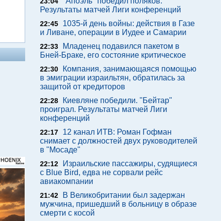
"Апоэль" победил поляков.
23:04
Результаты матчей Лиги конференций
1035-й день войны: действия в Газе
22:45
и Ливане, операции в Иудее и Самарии
Младенец подавился пакетом в
22:33
Бней-Браке, его состояние критическое
Компания, занимающаяся помощью
22:30
в эмиграции израильтян, обратилась за
защитой от кредиторов
Киевляне победили. "Бейтар"
22:28
проиграл. Результаты матчей Лиги
конференций
12 канал ИТВ: Роман Гофман
22:17
снимает с должностей двух руководителей
в "Мосаде"
Израильские пассажиры, судящиеся
22:12
с Blue Bird, едва не сорвали рейс
авиакомпании
В Великобритании был задержан
21:42
мужчина, пришедший в больницу в образе
смерти с косой