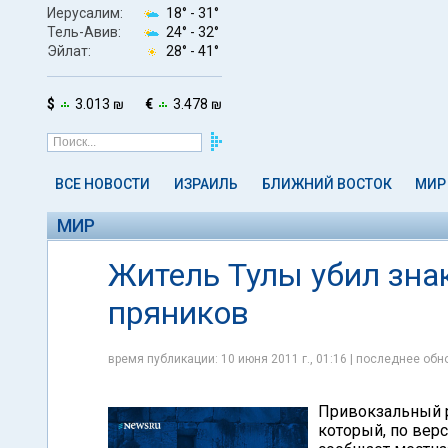
Иерусалим:
18° -
31°
Тель-Авив:
24° -
32°
Эйлат:
28° -
41°
$
3.013 ₪
€
3.478 ₪
ВСЕ НОВОСТИ
ИЗРАИЛЬ
БЛИЖНИЙ ВОСТОК
МИР
МИР
Житель Тулы убил знак
пряников
время публикации: 10 июня 2011 г., 01:16 | последнее обно
Привокзальный р
который, по верс