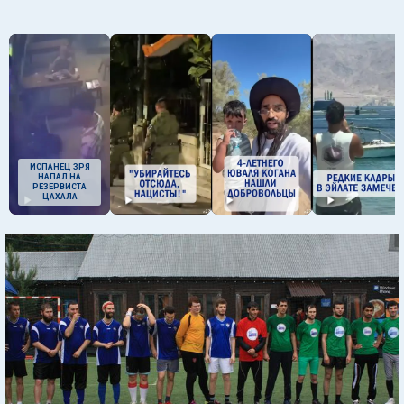
ИСПАНЕЦ ЗРЯ
НАПАЛ НА
РЕЗЕРВИСТА
ЦАХАЛА