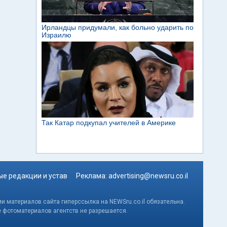
е редакции и устав
Реклама:
advertising@newsru.co.il
и материалов сайта гиперссылка на NEWSru.co.il обязательна.
е фотоматериалов агентств не разрешается.