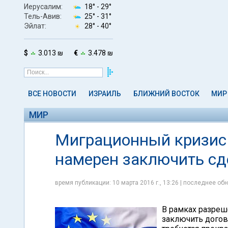
Иерусалим:
18° -
29°
Тель-Авив:
25° -
31°
Эйлат:
28° -
40°
$
3.013 ₪
€
3.478 ₪
ВСЕ НОВОСТИ
ИЗРАИЛЬ
БЛИЖНИЙ ВОСТОК
МИР
МИР
Миграционный кризис 
намерен заключить сд
время публикации: 10 марта 2016 г., 13:26 | последнее обн
В рамках разреш
заключить догов