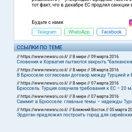
тот факт, что в декабре ЕС продлил санкци
Будьте с нами:
Telegram
WhatsApp
Facebook
ССЫЛКИ ПО ТЕМЕ
//
https://www.newsru.co.il/
//
В мире
//
09 марта 2016
Словения и Хорватия пытаются закрыть "балканск
//
https://www.newsru.co.il/
//
В мире
//
08 марта 2016
В Брюсселе согласован договор между Турцией и 
//
https://www.newsru.co.il/
//
В мире
//
07 марта 2016
Брюссель: Турция озвучила требования к ЕС – 20
//
https://www.newsru.co.il/
//
В мире
//
07 марта 2016
Саммит в Брюсселе: главные темы – надежды Турц
//
https://www.newsru.co.il/
//
Ближний Восток
//
05 марта 2
Эрдоган предложил построить город для сирийски