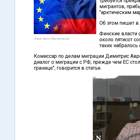
требуется прекра
мигрантов, при
"арктическим ма
Об этом пишет в 
Финские власти с
около пятисот со
iStock. Фото: MarianVejcik
таких набралось 
Комиссар по делам миграции Димитрис Авр
диалог о миграции с РФ, прежде чем ЕС сто
границе", говорится в статье.