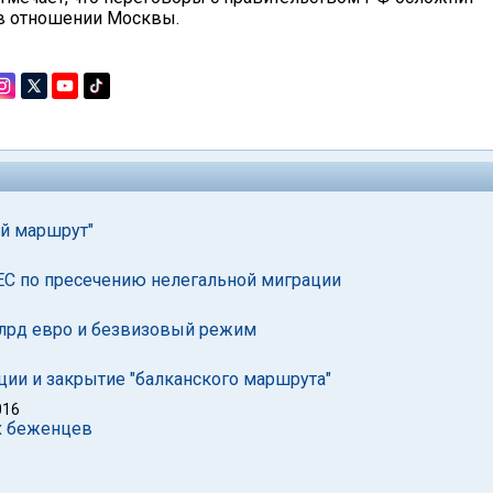
и в отношении Москвы.
ий маршрут"
ЕС по пресечению нелегальной миграции
 млрд евро и безвизовый режим
ии и закрытие "балканского маршрута"
016
х беженцев