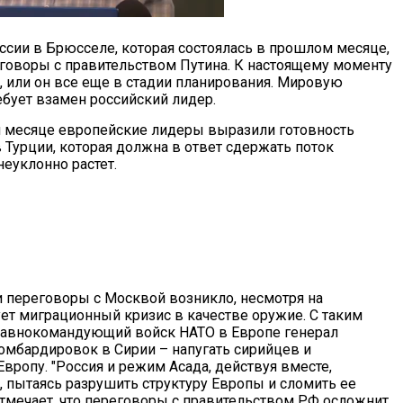
ссии в Брюсселе, которая состоялась в прошлом месяце,
говоры с правительством Путина. К настоящему моменту
с, или он все еще в стадии планирования. Мировую
ебует взамен российский лидер.
ом месяце европейские лидеры выразили готовность
Турции, которая должна в ответ сдержать поток
неуклонно растет.
сти переговоры с Москвой возникло, несмотря на
ует миграционный кризис в качестве оружие. С таким
лавнокомандующий войск НАТО в Европе генерал
бомбардировок в Сирии – напугать сирийцев и
вропу. "Россия и режим Асада, действуя вместе,
пытаясь разрушить структуру Европы и сломить ее
отмечает, что переговоры с правительством РФ осложнит