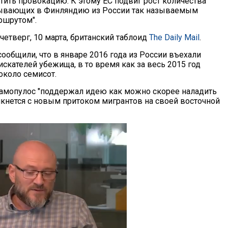
тить провокацию. К этому ЕС подвиг рост количества
бывающих в Финляндию из России так называемым
ршрутом".
четверг, 10 марта, британский таблоид
The Daily Mail
.
ообщили, что в январе 2016 года из России въехали
искателей убежища, в то время как за весь 2015 год
около семисот.
амопулос "поддержал идею как можно скорее наладить
лкнется с новым притоком мигрантов на своей восточной