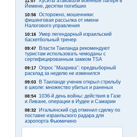
Хуситы атаковали военные лагеря в
11:07
Йемене, десятки погибших
Осторожно, мошенники:
10:56
фишинговая рассылка от имени
Налогового управления
Умер легендарный израильский
10:16
баскетбольный тренер
Власти Таиланда рекомендуют
09:47
туристам использовать чемоданы с
сертифицированным замком TSA
Опрос "Mаарива": предвыборный
09:17
расклад за неделю не изменился
В Таиланде ученик открыл стрельбу
09:03
в школе: множество убитых и раненых
1036-й день войны: действия в Газе
08:54
и Ливане, операции в Иудее и Самарии
Итальянский суд отменил сделку по
08:32
поставке израильского радара для
аэропорта Фьюмичино