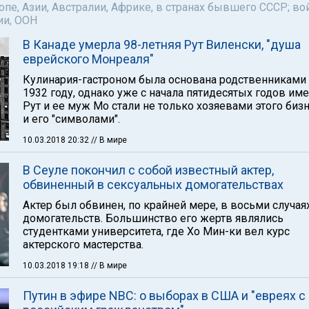
пе, Азии, Австралии, Африке, в странах бывшего СССР; во
ии, ООН
В Канаде умерла 98-летняя Рут Виленски, "душа
еврейского Монреаля"
Кулинария-гастроном была основана родственниками 
1932 году, однако уже с начала пятидесятых годов им
Рут и ее муж Мо стали не только хозяевами этого бизн
и его "символами".
10.03.2018 20:32
// В мире
В Сеуле покончил с собой известный актер,
обвиненный в сексуальных домогательствах
Актер был обвинен, по крайней мере, в восьми случая
домогательств. Большинство его жертв являлись
студентками университета, где Хо Мин-ки вел курс
актерского мастерства.
10.03.2018 19:18
// В мире
Путин в эфире NBC: о выборах в США и "евреях с