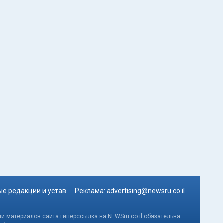
е редакции и устав
Реклама:
advertising@newsru.co.il
и материалов сайта гиперссылка на NEWSru.co.il обязательна.