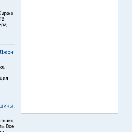
 бирже
ITB
ира,
 Джон
ка,
бщил
нщины,
ельниц
ь. Все
же