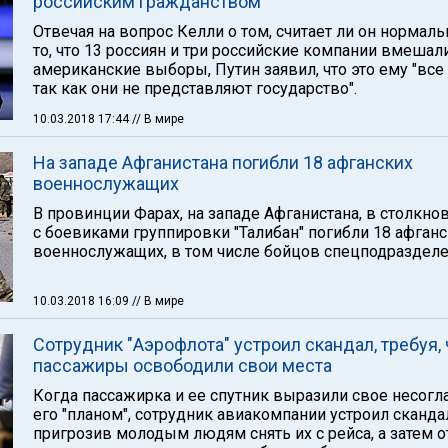
российским гражданством"
Отвечая на вопрос Келли о том, считает ли он нормал
то, что 13 россиян и три российские компании вмешал
американские выборы, Путин заявил, что это ему "все
так как они не представляют государство".
10.03.2018 17:44
// В мире
На западе Афганистана погибли 18 афганских
военнослужащих
В провинции Фарах, на западе Афганистана, в столкно
с боевиками группировки "Талибан" погибли 18 афган
военнослужащих, в том числе бойцов спецподразделе
10.03.2018 16:09
// В мире
Сотрудник "Аэрофлота" устроил скандал, требуя,
пассажиры освободили свои места
Когда пассажирка и ее спутник выразили свое несогл
его "планом", сотрудник авиакомпании устроил сканда
пригрозив молодым людям снять их с рейса, а затем 