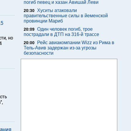
погиб певец и хазан Авишай Леви
Хуситы атаковали
20:30
правительственные силы в йеменской
провинции Мариб
,5
Один человек погиб, трое
20:09
пострадали в ДТП на 316-й трассе
ти, но
Рейс авиакомпании Wizz из Рима в
20:00
4
Тель-Авив задержан из-за угрозы
безопасности
сть
",
вания