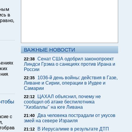
ьным
ись в
 равно,
ВАЖНЫЕ НОВОСТИ
Сенат США одобрил законопроект
22:38
вениях
Линдси Грэма о санкциях против Ирана и
ских
России
ния.
1036-й день войны: действия в Газе,
22:35
Ливане и Сирии, операции в Иудее и
Самарии
ЦАХАЛ объяснил, почему не
22:12
 чтобы
сообщил об атаке беспилотника
"Хизбаллы" на юге Ливана
Два человека пострадали от укусов
21:40
асие с
змей на севере Израиля
л,
отобрав
В Иерусалиме в результате ДТП
21:12