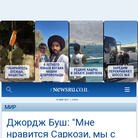
10 МАЯ 2007
|
09:03
МИР
Джордж Буш: "Мне
нравится Саркози, мы с