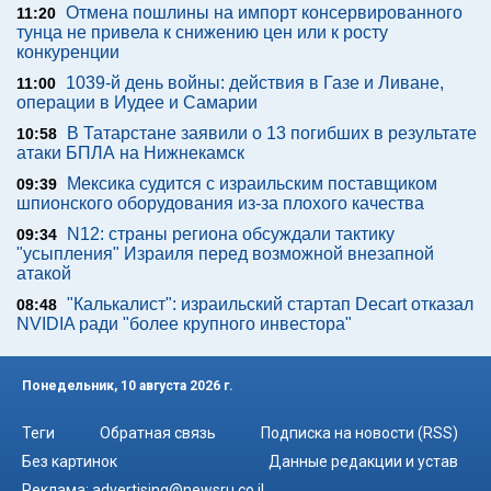
Отмена пошлины на импорт консервированного
11:20
тунца не привела к снижению цен или к росту
конкуренции
1039-й день войны: действия в Газе и Ливане,
11:00
операции в Иудее и Самарии
В Татарстане заявили о 13 погибших в результате
10:58
атаки БПЛА на Нижнекамск
Мексика судится с израильским поставщиком
09:39
шпионского оборудования из-за плохого качества
N12: страны региона обсуждали тактику
09:34
"усыпления" Израиля перед возможной внезапной
атакой
"Калькалист": израильский стартап Decart отказал
08:48
NVIDIA ради "более крупного инвестора"
Понедельник, 10 августа 2026 г.
Теги
Обратная связь
Подписка на новости (RSS)
Без картинок
Данные редакции и устав
Реклама:
advertising@newsru.co.il