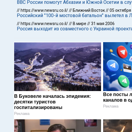
ВВС России помогут Абхазии и Южной Осетии в слу
//
https://www.newsru.co.il/
//
Ближний Восток
//
05 октября
Российский "100-й мостовой батальон" вылетел в 
//
https://www.newsru.co.il/
//
В мире
//
31 мая 2006
Россия выходит из совместного с Украиной проект
Все посты 
В Буковеле началась эпидемия:
каналов в о
десятки туристов
Реклама
госпитализированы
Реклама