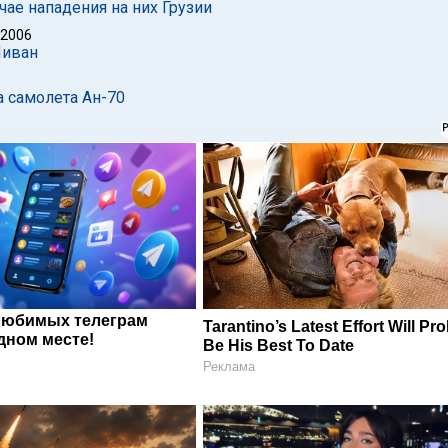
чае нападения на них Грузии
 2006
Ливан
а самолета Ан-70
любимых телеграм
Tarantino’s Latest Effort Will Pr
дном месте!
Be His Best To Date
Реклама