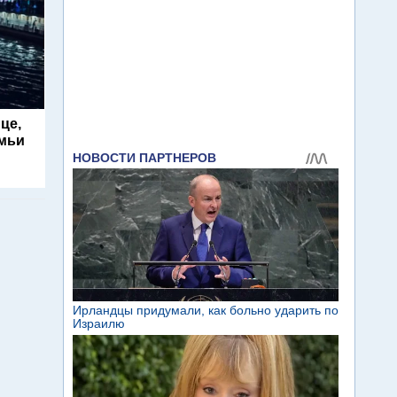
це,
емьи