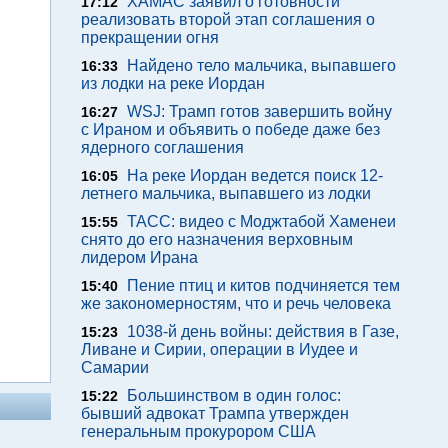
ХАМАС заявил о готовности
17:12
реализовать второй этап соглашения о
прекращении огня
Найдено тело мальчика, выпавшего
16:33
из лодки на реке Иордан
WSJ: Трамп готов завершить войну
16:27
с Ираном и объявить о победе даже без
ядерного соглашения
На реке Иордан ведется поиск 12-
16:05
летнего мальчика, выпавшего из лодки
ТАСС: видео с Моджтабой Хаменеи
15:55
снято до его назначения верховным
лидером Ирана
Пение птиц и китов подчиняется тем
15:40
же закономерностям, что и речь человека
1038-й день войны: действия в Газе,
15:23
Ливане и Сирии, операции в Иудее и
Самарии
Большинством в один голос:
15:22
бывший адвокат Трампа утвержден
генеральным прокурором США