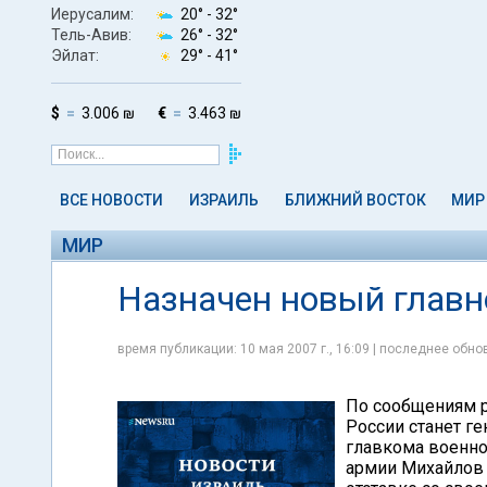
Иерусалим:
20° -
32°
Тель-Авив:
26° -
32°
Эйлат:
29° -
41°
$
3.006 ₪
€
3.463 ₪
ВСЕ НОВОСТИ
ИЗРАИЛЬ
БЛИЖНИЙ ВОСТОК
МИР
МИР
Назначен новый глав
время публикации: 10 мая 2007 г., 16:09 | последнее обнов
По сообщениям 
России станет г
главкома военно
армии Михайлов 