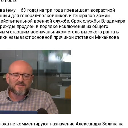
о поста.
а (ему – 63 года) на три года превышает возрастной
нный для генерал-полковников и генералов армии,
действительной военной службе. Срок службы Владимира
рижды продлен в порядке исключения из общего
самым старшим военачальником столь высокого ранга в
ики называют основной причиной отставки Михайлова
пока не комментируют назначение Александра Зелина на