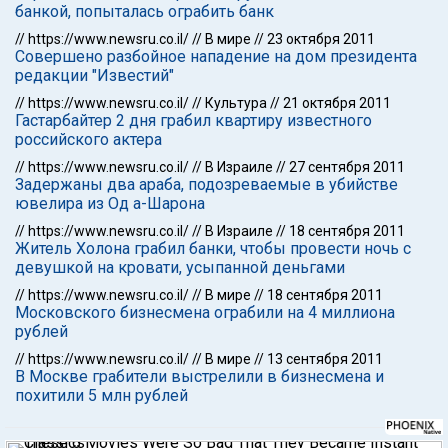
банкой, попыталась ограбить банк
//
https://www.newsru.co.il/
//
В мире
//
23 октября 2011
Совершено разбойное нападение на дом президента
редакции "Известий"
//
https://www.newsru.co.il/
//
Культура
//
21 октября 2011
Гастарбайтер 2 дня грабил квартиру известного
российского актера
//
https://www.newsru.co.il/
//
В Израиле
//
27 сентября 2011
Задержаны два араба, подозреваемые в убийстве
ювелира из Од а-Шарона
//
https://www.newsru.co.il/
//
В Израиле
//
18 сентября 2011
Житель Холона грабил банки, чтобы провести ночь с
девушкой на кровати, усыпанной деньгами
//
https://www.newsru.co.il/
//
В мире
//
18 сентября 2011
Московского бизнесмена ограбили на 4 миллиона
рублей
//
https://www.newsru.co.il/
//
В мире
//
13 сентября 2011
В Москве грабители выстрелили в бизнесмена и
похитили 5 млн рублей