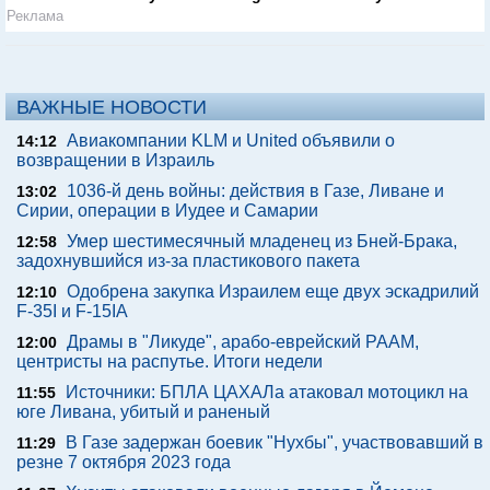
Реклама
ВАЖНЫЕ НОВОСТИ
Авиакомпании KLM и United объявили о
14:12
возвращении в Израиль
1036-й день войны: действия в Газе, Ливане и
13:02
Сирии, операции в Иудее и Самарии
Умер шестимесячный младенец из Бней-Брака,
12:58
задохнувшийся из-за пластикового пакета
Одобрена закупка Израилем еще двух эскадрилий
12:10
F-35I и F-15IA
Драмы в "Ликуде", арабо-еврейский РААМ,
12:00
центристы на распутье. Итоги недели
Источники: БПЛА ЦАХАЛа атаковал мотоцикл на
11:55
юге Ливана, убитый и раненый
В Газе задержан боевик "Нухбы", участвовавший в
11:29
резне 7 октября 2023 года