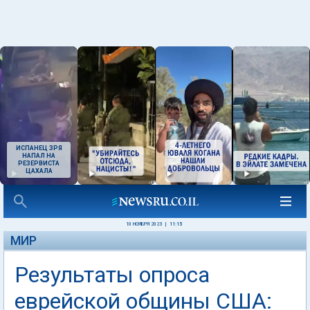
ИСПАНЕЦ ЗРЯ
НАПАЛ НА
РЕЗЕРВИСТА
ЦАХАЛА
10 НОЯБРЯ 2023
|
11:15
МИР
Результаты опроса
еврейской общины США: