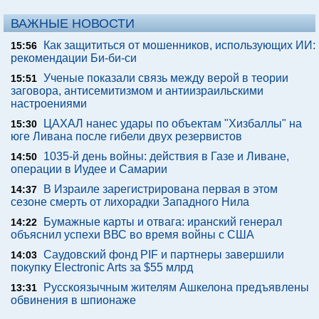
ВАЖНЫЕ НОВОСТИ
Как защититься от мошенников, использующих ИИ:
15:56
рекомендации Би-би-си
Ученые показали связь между верой в теории
15:51
заговора, антисемитизмом и антиизраильскими
настроениями
ЦАХАЛ нанес удары по объектам "Хизбаллы" на
15:30
юге Ливана после гибели двух резервистов
1035-й день войны: действия в Газе и Ливане,
14:50
операции в Иудее и Самарии
В Израиле зарегистрирована первая в этом
14:37
сезоне смерть от лихорадки Западного Нила
Бумажные карты и отвага: иранский генерал
14:22
объяснил успехи ВВС во время войны с США
Саудовский фонд PIF и партнеры завершили
14:03
покупку Electronic Arts за $55 млрд
Русскоязычным жителям Ашкелона предъявлены
13:31
обвинения в шпионаже