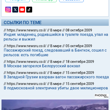
ССЫЛКИ ПО ТЕМЕ
//
https://www.newsru.co.il/
//
В мире
//
08 октября 2009
Индия: младенец, родившийся в туалете поезда, упал на
рельсы и выжил
//
https://www.newsru.co.il/
//
В мире
//
05 октября 2009
Пассажирский поезд, следовавший в Бангкок, сошел с
рельсов: есть погибшие
//
https://www.newsru.co.il/
//
В мире
//
18 сентября 2009
В Москве загорелся Белорусский вокзал
//
https://www.newsru.co.il/
//
В мире
//
15 сентября 2009
В Западной Грузии взорван вагон пассажирского поезда
//
https://www.newsru.co.il/
//
В мире
//
15 сентября 2009
В подмосковной электричке убиты двое милиционеров