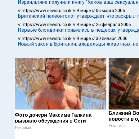
Израильтяне получили книгу "Каков ваш сексуальн
//
https://www.newsru.co.il/
//
В мире
//
06 марта 2006
Британский палеонтолог утверждает, что раскрыл т
//
https://www.newsru.co.il/
//
В мире
//
26 февраля 2006
Первые блондинки появились в пещерах, утвержда
//
https://www.newsru.co.il/
//
В мире
//
30 января 2006
Новый закон в Британии: владельцы животных, не
Ближний Во
Фото дочери Максима Галкина
новости в 
вызвало обсуждения в Сети
Реклама
Реклама