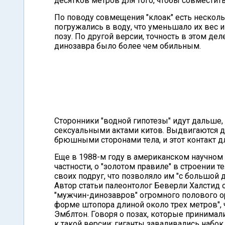
десятков метров для того, чтобы совмести
По поводу совмещения "клоак" есть нескольк
погружались в воду, что уменьшало их вес
позу. По другой версии, точность в этом д
динозавра было более чем обильным.
Сторонники "водной гипотезы" идут дальше
сексуальными актами китов. Выдвигаются д
брюшными сторонами тела, и этот контакт дл
Еще в 1988-м году в американском научном 
частности, о "золотом правиле" в строении 
своих подруг, что позволяло им "с большой
Автор статьи палеонтолог Беверли Халстид о
"мужчин-динозавров" огромного полового ор
форме штопора длиной около трех метров",
Эмблтон. Говоря о позах, которые принимал
к такой версии: гиганты заваливались набок