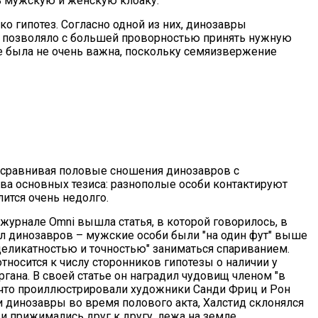
ть мужскую и женскую клоаку.
о гипотез. Согласно одной из них, динозавры
 и позволяло с большей проворностью принять нужную
еле была не очень важна, поскольку семяизвержение
, сравнивая половые сношения динозавров с
ва основных тезиса: разнополые особи контактируют
ится очень недолго.
журнале Omni вышла статья, в которой говорилось, в
тел динозавров – мужские особи были "на один фут" выше
 деликатностью и точностью" заниматься спариванием.
тносится к числу сторонников гипотезы о наличии у
гана. В своей статье он наградил чудовищ членом "в
 что проиллюстрировали художники Санди Фриц и Рон
и динозавры во время полового акта, Халстид склонялся
 и прижимались друг к другу, лежа на земле.