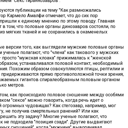
нием "Секс тираннозавров".
ируются публикации на тему "Как размножались
тор Кармело Амалфи отмечает, что до сих пор
 пришли к единому мнению по этому поводу. Главная
 в том, что половые органы динозавров состояли, по
 из мягких тканей и не сохранились в окаменелых
ые версии того, как выглядели мужские половые органы
 ученые полагают, что "члена" как такового у мужских
– просто "мужская клоака" прижималась к "женской
 образом, устанавливался половой контакт, необходимый
ния. Похожим образом совокупляются птицы, рептилии и
 придерживаются прямо противоположной точки зрения,
ажаемых гигантов спиралеобразным половым органом
ько метров.
 том, как происходило половое сношение между особями
ком "сексе" можно говорить, когда речь идет о
 огромных чудовищах? Как стегозавр, например, мог
гу, не получив смертельных ранений? Или как
 решить эту задачу? Многие ученые полагают, что
к не подходила "позиция сзади". Другие выдвигают
енных сношений", когда "мужчина" выворачивал