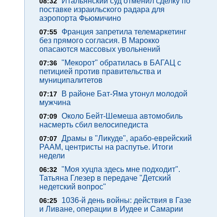
Итальянский суд отменил сделку по
08:32
поставке израильского радара для
аэропорта Фьюмичино
Франция запретила телемаркетинг
07:55
без прямого согласия. В Марокко
опасаются массовых увольнений
"Мекорот" обратилась в БАГАЦ с
07:36
петицией против правительства и
муниципалитетов
В районе Бат-Яма утонул молодой
07:17
мужчина
Около Бейт-Шемеша автомобиль
07:09
насмерть сбил велосипедиста
Драмы в "Ликуде", арабо-еврейский
07:07
РААМ, центристы на распутье. Итоги
недели
"Моя хуцпа здесь мне подходит".
06:32
Татьяна Глезер в передаче "Детский
недетский вопрос"
1036-й день войны: действия в Газе
06:25
и Ливане, операции в Иудее и Самарии