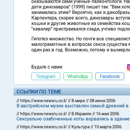
оказываются сами ученые-палеонтологи. Напр
дети динозавров" (1999) пишет так: "Вам хот
занималась этим? Вероятно, как и дикобра
Карпентера, скорее всего, динозавры вступ
кошки и другие животные из семейства коша
"кавалер" пристраивался сзади, учтиво подл
Гипотез множество. Но почти все специалис
малограмотные в вопросах секса существа 
один раз в год. Возможно, потому и вымерли
Будьте с нами:
Telegram
WhatsApp
Facebook
ССЫЛКИ ПО ТЕМЕ
//
https://www.newsru.co.il/
//
В мире
//
08 июня 2006
В австрийском музее выставлен самый древний в
//
https://www.newsru.co.il/
//
В Израиле
//
16 мая 2006
Сексуально озабоченные коты ворвались в здание
//
https://www.newsru.co.il/
//
Культура
//
10 марта 2006