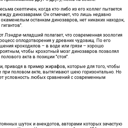
ьма скептичен, когда кто-либо из его коллег пытается
ежду динозаврами. Он отмечает, что лишь недавно
 окаменелым останкам динозавров, нет никаких находок,
гигантов".
арт Лэндри-младший полагает, что современная зоология
роцесс оплодотворения у древних чудовищ. По его
шения крокодилов – в воде или грязи – хорошо
роятным, чтобы крохотный мозг динозавров позволял
олового акта в позиции "стоя".
и, приводя в пример жирафов, которые для того, чтобы
 при половом акте, вытягивают шею горизонтально. Но
ает условность любых сравнений с современным
тоянных шуток и анекдотов, авторами которых зачастую