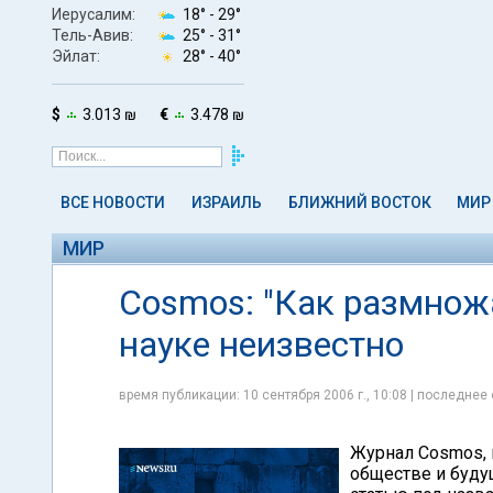
Иерусалим:
18° -
29°
Тель-Авив:
25° -
31°
Эйлат:
28° -
40°
$
3.013 ₪
€
3.478 ₪
ВСЕ НОВОСТИ
ИЗРАИЛЬ
БЛИЖНИЙ ВОСТОК
МИР
МИР
Cosmos: "Как размнож
науке неизвестно
время публикации: 10 сентября 2006 г., 10:08 | последнее 
Журнал Cosmos, 
обществе и буду