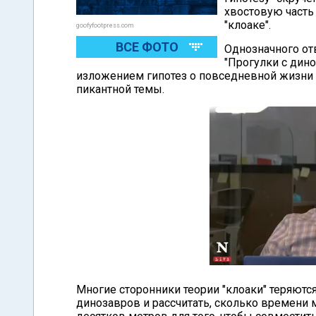
хвостовую часть 
"клоаке".
goofyfootpress.com
ВСЕ ФОТО
Однозначного отв
"Прогулки с дин
изложением гипотез о повседневной жизни 
пикантной темы.
Многие сторонники теории "клоаки" теряютс
динозавров и рассчитать, сколько времени 