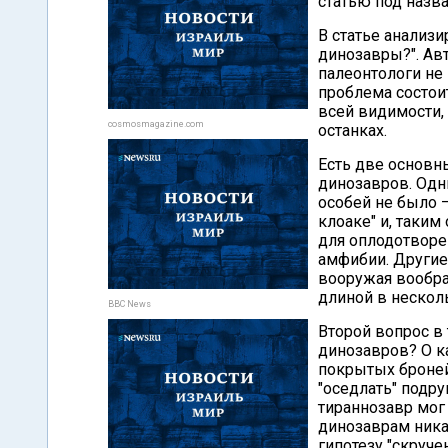
статью под назва
В статье анализ
динозавры?". Ав
палеонтологи не
проблема состоит
всей видимости,
cosmosmagazine.com
останках.
Есть две основн
динозавров. Одни
особей не было 
клоаке" и, таким
для оплодотворе
амфибии. Другие
вооружая вообр
длиной в нескол
BBC News
Второй вопрос в
динозавров? О ка
покрытых броней
"оседлать" подру
тираннозавр мог
динозаврам ника
гипотезу "скруч