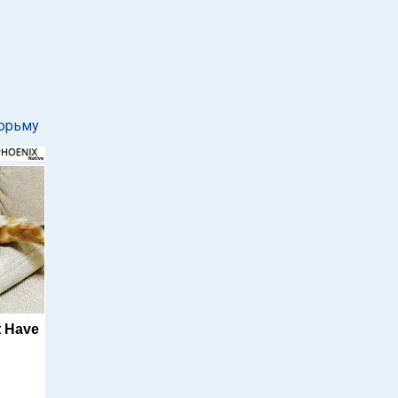
тюрьму
t Have