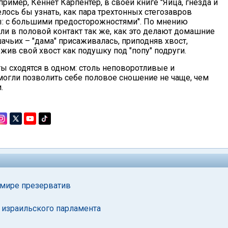
имер, Кеннет Карпентер, в своей книге "Яйца, гнезда и
елось бы узнать, как пара трехтонных стегозавров
зы: с большими предосторожностями". По мнению
али в половой контакт так же, как это делают домашние
чьих – "дама" присаживалась, приподняв хвост,
ожив свой хвост как подушку под "попу" подруги.
ты сходятся в одном: столь неповоротливые и
могли позволить себе половое сношение не чаще, чем
.
 мире презерватив
 израильского парламента