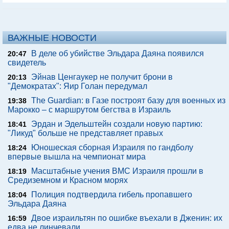
ВАЖНЫЕ НОВОСТИ
В деле об убийстве Эльдара Даяна появился
20:47
свидетель
Эйнав Ценгаукер не получит брони в
20:13
"Демократах": Яир Голан передумал
The Guardian: в Газе построят базу для военных из
19:38
Марокко – с маршрутом бегства в Израиль
Эрдан и Эдельштейн создали новую партию:
18:41
"Ликуд" больше не представляет правых
Юношеская сборная Израиля по гандболу
18:24
впервые вышла на чемпионат мира
Масштабные учения ВМС Израиля прошли в
18:19
Средиземном и Красном морях
Полиция подтвердила гибель пропавшего
18:04
Эльдара Даяна
Двое израильтян по ошибке въехали в Дженин: их
16:59
едва не линчевали