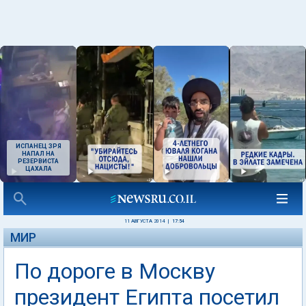
ИСПАНЕЦ ЗРЯ
НАПАЛ НА
РЕЗЕРВИСТА
ЦАХАЛА
11 АВГУСТА 2014
|
17:54
МИР
По дороге в Москву
президент Египта посетил