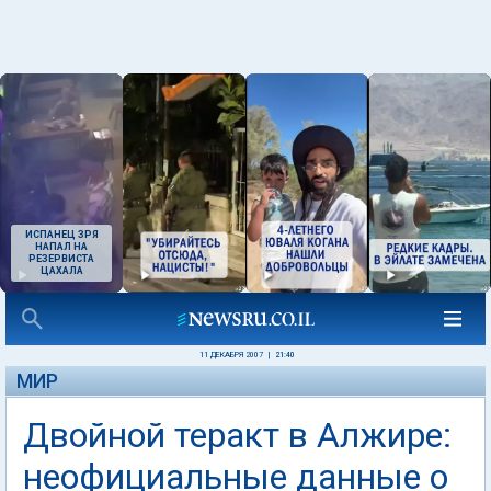
ИСПАНЕЦ ЗРЯ
НАПАЛ НА
РЕЗЕРВИСТА
ЦАХАЛА
11 ДЕКАБРЯ 2007
|
21:40
МИР
Двойной теракт в Алжире:
неофициальные данные о