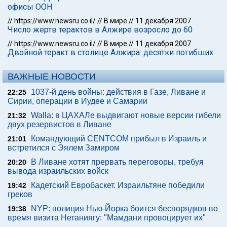
офисы ООН
//
https://www.newsru.co.il/
//
В мире
//
11 декабря 2007
Число жертв терактов в Алжире возросло до 60
//
https://www.newsru.co.il/
//
В мире
//
11 декабря 2007
Двойной теракт в столице Алжира: десятки погибших
ВАЖНЫЕ НОВОСТИ
1037-й день войны: действия в Газе, Ливане и
22:25
Сирии, операции в Иудее и Самарии
Walla: в ЦАХАЛе выдвигают новые версии гибели
21:32
двух резервистов в Ливане
Командующий CENTCOM прибыл в Израиль и
21:01
встретился с Эялем Замиром
В Ливане хотят прервать переговоры, требуя
20:20
вывода израильских войск
Кадетский Евробаскет. Израильтяне победили
19:42
греков
NYP: полиция Нью-Йорка боится беспорядков во
19:38
время визита Нетаниягу: "Мамдани провоцирует их"