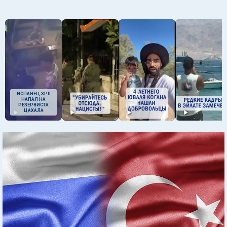
ИСПАНЕЦ ЗРЯ
НАПАЛ НА
РЕЗЕРВИСТА
ЦАХАЛА