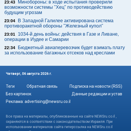
Минобороны: в ходе испытания проверили
23:43
возможности системы "Хец" по противодействию
будущим угрозам
В Западной Галилее активирована система
23:04
противоракетной обороны "Железный купол"
1034-й день войны: действия в Газе и Ливане,
23:01
операции в Иудее и Самарии
Бюджетный авиаперевозчик будет взимать плату
22:34
за использование багажных отсеков над креслами
Четверг, 06 августа 2026 г.
Теги
Обратная связь
Подписка на новости (RSS)
Без картинок
Данные редакции и устав
Реклама:
advertising@newsru.co.il
Все права на материалы, опубликованные на сайте NEWSru.co.il ,
охраняются в соответствии с законодательством Израиля. При
использовании материалов сайта гиперссылка на NEWSru.co.il