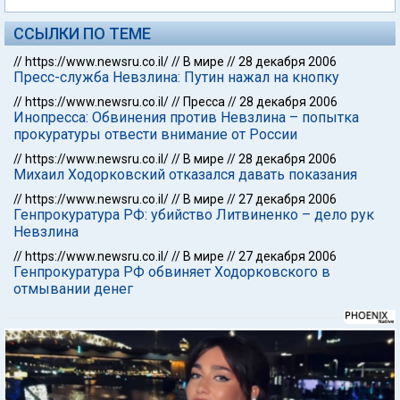
ССЫЛКИ ПО ТЕМЕ
//
https://www.newsru.co.il/
//
В мире
//
28 декабря 2006
Пресс-служба Невзлина: Путин нажал на кнопку
//
https://www.newsru.co.il/
//
Пресса
//
28 декабря 2006
Инопресса: Обвинения против Невзлина – попытка
прокуратуры отвести внимание от России
//
https://www.newsru.co.il/
//
В мире
//
28 декабря 2006
Михаил Ходорковский отказался давать показания
//
https://www.newsru.co.il/
//
В мире
//
27 декабря 2006
Генпрокуратура РФ: убийство Литвиненко – дело рук
Невзлина
//
https://www.newsru.co.il/
//
В мире
//
27 декабря 2006
Генпрокуратура РФ обвиняет Ходорковского в
отмывании денег