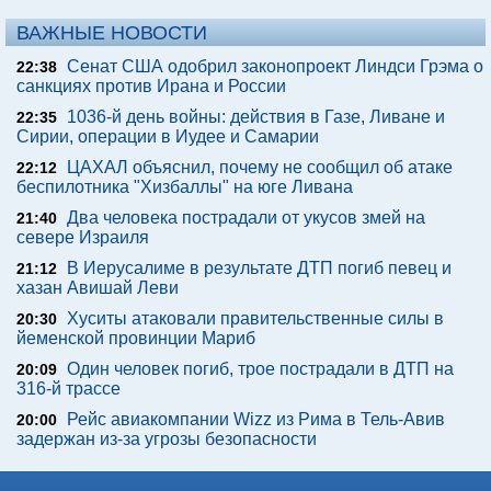
ВАЖНЫЕ НОВОСТИ
Сенат США одобрил законопроект Линдси Грэма о
22:38
санкциях против Ирана и России
1036-й день войны: действия в Газе, Ливане и
22:35
Сирии, операции в Иудее и Самарии
ЦАХАЛ объяснил, почему не сообщил об атаке
22:12
беспилотника "Хизбаллы" на юге Ливана
Два человека пострадали от укусов змей на
21:40
севере Израиля
В Иерусалиме в результате ДТП погиб певец и
21:12
хазан Авишай Леви
Хуситы атаковали правительственные силы в
20:30
йеменской провинции Мариб
Один человек погиб, трое пострадали в ДТП на
20:09
316-й трассе
Рейс авиакомпании Wizz из Рима в Тель-Авив
20:00
задержан из-за угрозы безопасности