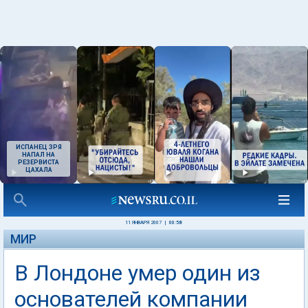
ИСПАНЕЦ ЗРЯ
НАПАЛ НА
РЕЗЕРВИСТА
ЦАХАЛА
11 ЯНВАРЯ 2007
|
00:58
МИР
В Лондоне умер один из
основателей компании