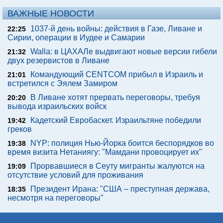
ВАЖНЫЕ НОВОСТИ
1037-й день войны: действия в Газе, Ливане и
22:25
Сирии, операции в Иудее и Самарии
Walla: в ЦАХАЛе выдвигают новые версии гибели
21:32
двух резервистов в Ливане
Командующий CENTCOM прибыл в Израиль и
21:01
встретился с Эялем Замиром
В Ливане хотят прервать переговоры, требуя
20:20
вывода израильских войск
Кадетский Евробаскет. Израильтяне победили
19:42
греков
NYP: полиция Нью-Йорка боится беспорядков во
19:38
время визита Нетаниягу: "Мамдани провоцирует их"
Прорвавшиеся в Сеуту мигранты жалуются на
19:09
отсутствие условий для проживания
Президент Ирана: "США – преступная держава,
18:35
несмотря на переговоры"