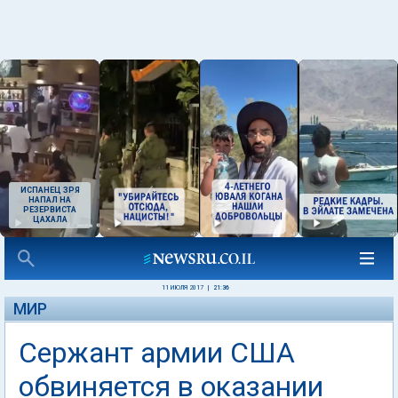
ИСПАНЕЦ ЗРЯ
НАПАЛ НА
РЕЗЕРВИСТА
ЦАХАЛА
11 ИЮЛЯ 2017
|
21:36
МИР
Сержант армии США
обвиняется в оказании